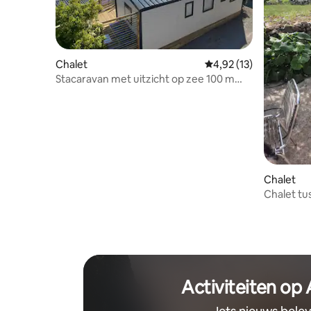
Chalet
Gemiddelde beoordelin
4,92 (13)
Stacaravan met uitzicht op zee 100 m
strand Saint Raphaël.
Chalet
Chalet tu
Activiteiten op