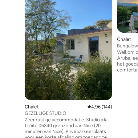
Chalet
Bungalow
ontspann
Welkom bij
Aruba, ee
het goede
comfortab
van de st
omgeving 
het zwem
wordt ged
buitenrui
de warme
Chalet
Gemiddelde beoordeling
4,96 (144)
Chalet Aru
GEZELLIGE STUDIO
om de reg
Zeer rustige accommodatie. Studio à la
tegelijker
trinité 06340 grenzend aan Nice (20
tijd.
minuten van Nice). Privéparkeerplaats
voor een korte afdaling om toegang te