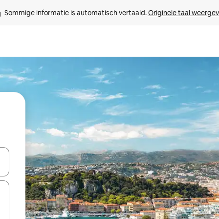
Sommige informatie is automatisch vertaald. 
Originele taal weerge
een keuze met je de pijltjestoetsen omhoog en omlaag, óf door te tikk