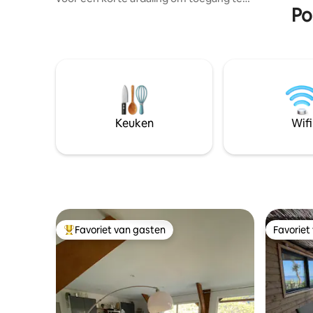
Po
krijgen tot de woning. 10 minuten van de
2 ingangen van de snelweg richting Italië,
Monaco en Cannes. Deze studio is
voorzien van airconditioning, smaakvol
gerenoveerd met vrij uitzicht over de
heuvels. Toegang via weg met meerdere
schoenveters. Accommodatie
onafhankelijk van het huis zeer rustige
en groene plek. Geen activiteiten in de
Keuken
Wifi
buurt in de gemeente. Auto essentieel.
Favoriet van gasten
Favoriet
Topfavoriet van gasten
Favoriet