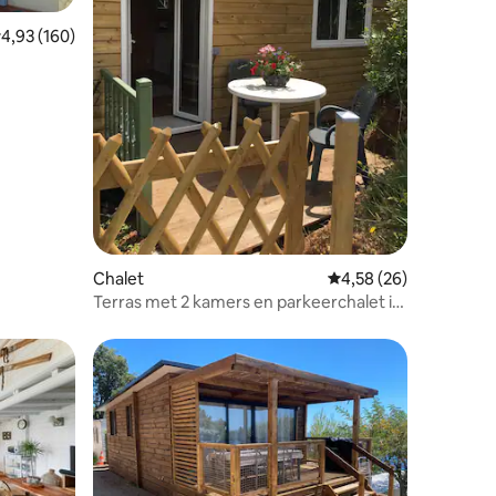
emiddelde beoordeling van 4,93 op 5, 160 recensies
4,93 (160)
ecensies
Chalet
Gemiddelde beoordelin
4,58 (26)
Terras met 2 kamers en parkeerchalet in
de buurt van Sophia