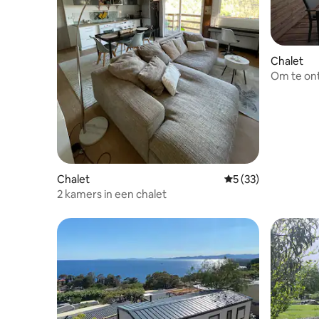
Chalet
Om te ont
panorami
Chalet
Gemiddelde beoorde
5 (33)
2 kamers in een chalet