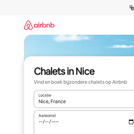
Ga
direct
naar
inhoud
Chalets in Nice
Vind en boek bijzondere chalets op Airbnb
Locatie
Wanneer er resultaten beschikbaar zijn, maak je 
Aankomst