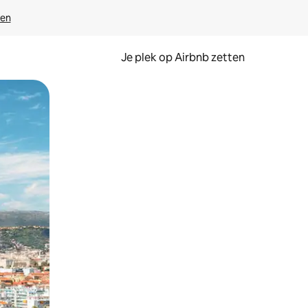
ven
Je plek op Airbnb zetten
en of swipen.