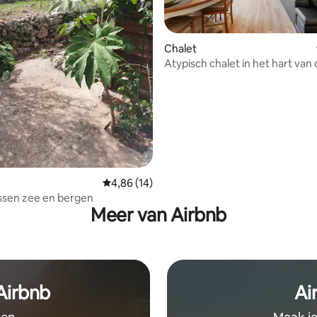
Chalet
Atypisch chalet in het hart van
g van 4,92 op 5, 13 recensies
olijfbomen, uitzicht op de ber
Gemiddelde beoordeling van 4,86 op 5, 14 r
4,86 (14)
ssen zee en bergen
Meer van Airbnb
 Airbnb
Ai