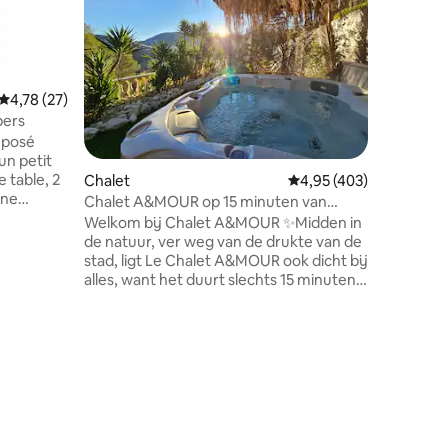
eeuweno
Houten chal
tweeper
tussenve
woonkam
55m², het
Gemiddelde beoordeling van 4,78 op 5, 27 recensies
4,78 (27)
tuinmeub
bers
barbecue,
ecensies
nodigen je
un petit
ontspann
Chalet
Gemiddelde beoordeling
4,95 (403)
gelegen i
une
omgeving
Chalet A&MOUR op 15 minuten van
nine avec
nabijhei
Nice/30 minuten van Monaco
Welkom bij Chalet A&MOUR ✨️Midden in
us laquelle
d'Azur zo
de natuur, ver weg van de drukte van de
n lit une
of de be
stad, ligt Le Chalet A&MOUR ook dicht bij
une salle
alles, want het duurt slechts 15 minuten
om Nice en de Promenade des Anglais te
le chalet
bereiken ✨️Kom en ontspan in dit
) Linges
prachtige charmante chalet met een
€/parure)
bubbelbad, een jacuzzi in de openlucht
en een hydromassagedouche in totale
privacy en autonomie. 🌴je kunt ook
genieten van een prachtig
overloopzwembad in de schaduw van de