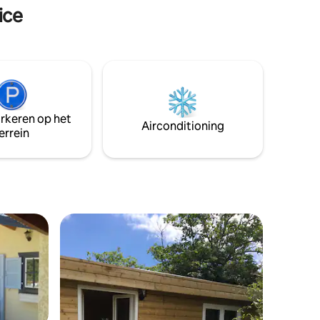
palmbomen (open van 10.00 tot 18.00
ice
uur)
arkeren op het
Airconditioning
errein