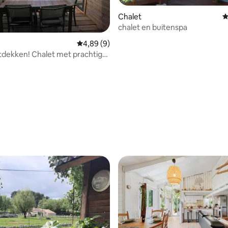
Chalet
G
chalet en buitenspa
Gemiddelde beoordeling van 4,89 op 5, 9 r
4,89 (9)
dekken! Chalet met prachtig
sch zeezicht
ling van 5 op 5, 33 recensies