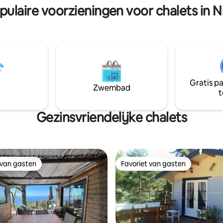
pulaire voorzieningen voor chalets in N
Gratis p
Zwembad
t
Gezinsvriendelijke chalets
 van gasten
Favoriet van gasten
 van gasten
Favoriet van gasten