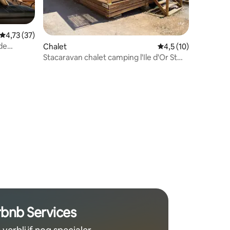
Gemiddelde beoordeling van 4,73 op 5, 37 recensies
4,73 (37)
 de
Chalet
Gemiddelde beoordel
4,5 (10)
gen
Stacaravan chalet camping l'Ile d'Or St
Raphaël
ecensies
rbnb Services