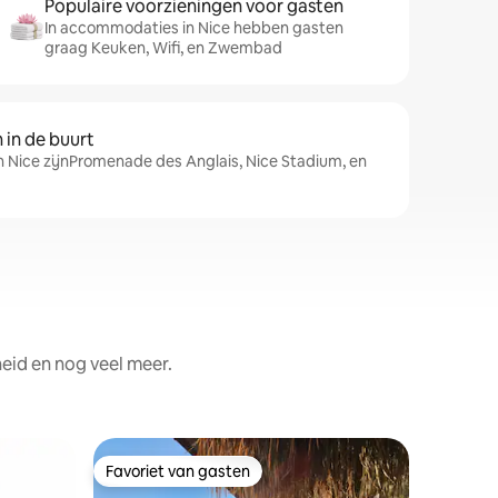
Populaire voorzieningen voor gasten
In accommodaties in Nice hebben gasten
graag Keuken, Wifi, en Zwembad
in de buurt
n Nice zijnPromenade des Anglais, Nice Stadium, en
eid en nog veel meer.
Chalet
Favoriet van gasten
Favorie
Favoriet van gasten
Favorie
Chalet e