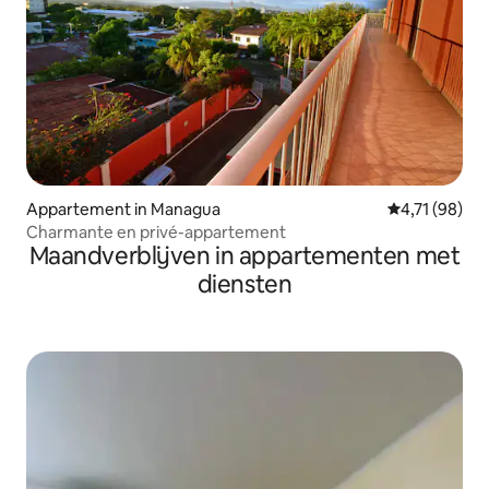
Appartement in Managua
Gemiddelde be
4,71 (98)
Charmante en privé-appartement
Maandverblijven in appartementen met
diensten