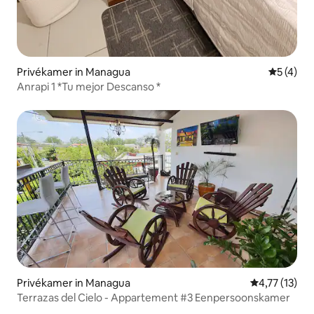
Privékamer in Managua
Gemiddeld
5 (4)
Anrapi 1 *Tu mejor Descanso *
Privékamer in Managua
Gemiddelde b
4,77 (13)
Terrazas del Cielo - Appartement #3 Eenpersoonskamer