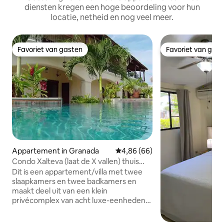
diensten kregen een hoge beoordeling voor hun
locatie, netheid en nog veel meer.
Favoriet van gasten
Favoriet van gas
Favoriet van gasten
Favoriet van gas
Appartement in Granada
Gemiddelde beoordeling van 4,
4,86 (66)
Condo Xalteva (laat de X vallen) thuis
weg van huis!
Dit is een appartement/villa met twee
slaapkamers en twee badkamers en
maakt deel uit van een klein
privécomplex van acht luxe-eenheden
in een rustige veilige buurt en op slechts
6 blokken afstand van het Parque