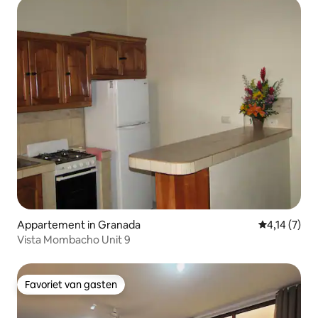
Appartement in Granada
Gemiddelde 
4,14 (7)
Vista Mombacho Unit 9
Favoriet van gasten
Favoriet van gasten