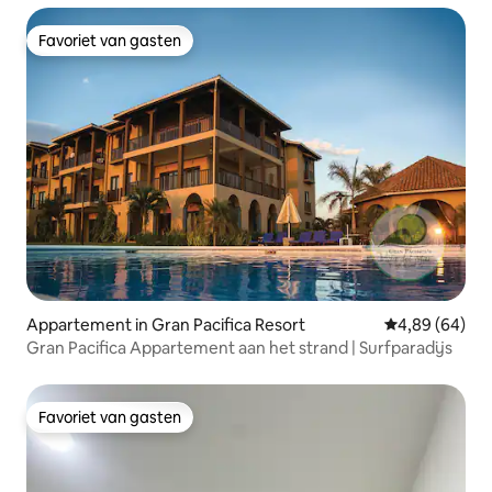
Favoriet van gasten
Favoriet van gasten
Appartement in Gran Pacifica Resort
Gemiddelde be
4,89 (64)
Gran Pacifica Appartement aan het strand | Surfparadijs
Favoriet van gasten
Favoriet van gasten