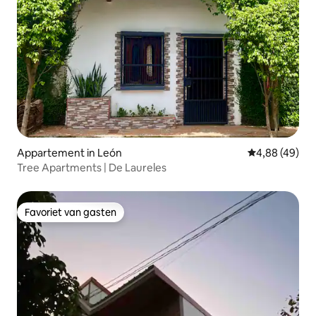
Appartement in León
Gemiddelde be
4,88 (49)
Tree Apartments | De Laureles
Favoriet van gasten
Favoriet van gasten