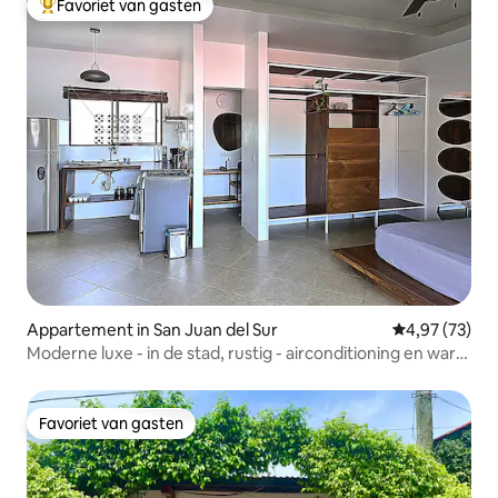
Favoriet van gasten
Topfavoriet van gasten
Appartement in San Juan del Sur
Gemiddelde be
4,97 (73)
Moderne luxe - in de stad, rustig - airconditioning en warm
water
Favoriet van gasten
Favoriet van gasten