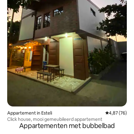
Appartement in Esteli
Gemiddelde be
4,87 (76)
Click house, mooi gemeubileerd appartement
Appartementen met bubbelbad