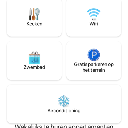
keuken is volledig gevuld. De villa 's
een serene sfeer o
hebben een zwembad en
komen. Je droomui
buitenwoonruimte. Hacienda Iguana is
Inclusief airco, gl
een eigen GOLF omheinde buurt.
gedeeld zwembad
Keuken
Wifi
Catering is beschikbaar - verschillende
zolderruimte met 
eetgelegenheden - we doen ALLE
boodschappen doen, koken en
schoonmaken!
Gratis parkeren op
Zwembad
het terrein
Airconditioning
Wekelijks te huren appartementen