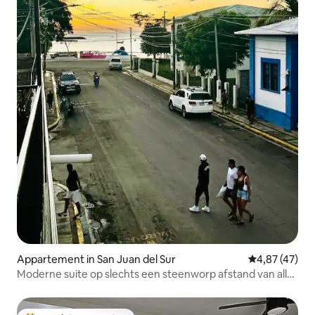
Appartement in San Juan del Sur
Gemiddelde be
4,87 (47)
Moderne suite op slechts een steenworp afstand van alles
in de stad