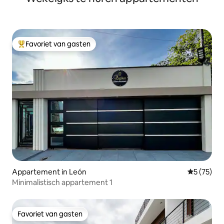
Favoriet van gasten
Topfavoriet van gasten
Appartement in León
Gemiddelde
5 (75)
Minimalistisch appartement 1
Favoriet van gasten
Favoriet van gasten