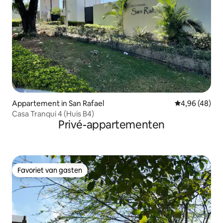
Appartement in San Rafael
Gemiddelde be
4,96 (48)
Casa Tranqui 4 (Huis B4)
Privé-appartementen
Favoriet van gasten
Favoriet van gasten