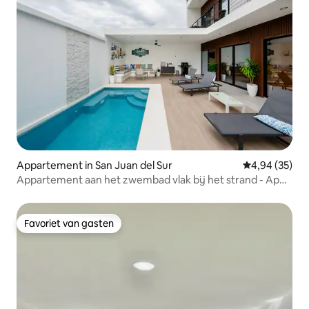
Appartement in San Juan del Sur
Gemiddelde be
4,94 (35)
Appartement aan het zwembad vlak bij het strand - App.
B4 E2
Favoriet van gasten
Favoriet van gasten