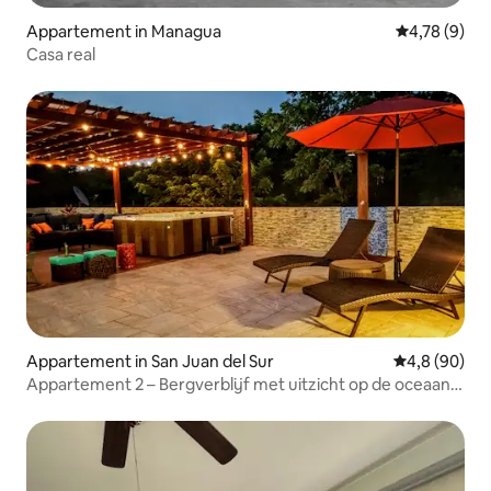
Appartement in Managua
Gemiddelde b
4,78 (9)
Casa real
Appartement in San Juan del Sur
Gemiddelde b
4,8 (90)
Appartement 2 – Bergverblijf met uitzicht op de oceaan,
op 7 minuten van SJDS