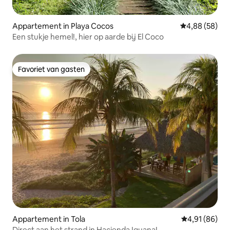
Appartement in Playa Cocos
Gemiddelde be
4,88 (58)
Een stukje hemel!, hier op aarde bij El Coco
Favoriet van gasten
Favoriet van gasten
Appartement in Tola
Gemiddelde be
4,91 (86)
Direct aan het strand in Hacienda Iguana!