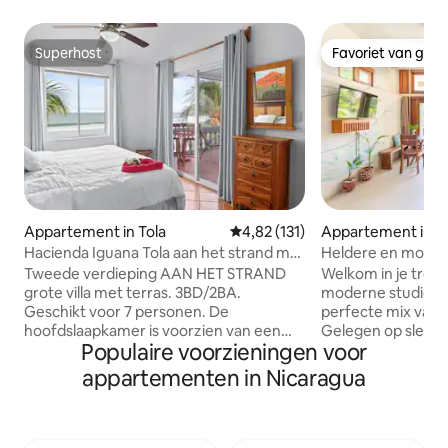
Superhost
Favoriet van gas
Superhost
Favoriet van gas
Appartement in Tola
Gemiddelde beoordeling van 4,8
4,82 (131)
Appartement in S
el Sur
Hacienda Iguana Tola aan het strand met
Heldere en moder
3 slaapkamers
Tweede verdieping AAN HET STRAND
Welkom in je tropi
grote villa met terras. 3BD/2BA.
moderne studio-a
Geschikt voor 7 personen. De
perfecte mix van c
hoofdslaapkamer is voorzien van een
Gelegen op slecht
Populaire voorzieningen voor
nieuw kingsize bed met eigen
afstand van het s
badkamer. De tweede kamer heeft
restaurants in San 
appartementen in Nicaragua
twee eenpersoonsbedden en de derde
leuk vinden om dich
kamer biedt een queensize bed en een
terwijl je nog ste
andere met twee eenpersoonsbedden,
Duik in ontspanni
waardoor er voldoende ruimte is. De
zwembad en weeld