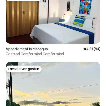
Appartement in Managua
Gemiddelde be
4,81 (84)
Centraal Comfortabel Comfortabel
Favoriet van gasten
Favoriet van gasten