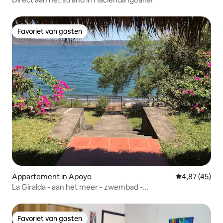
Favoriet van gasten
Favoriet van gasten
Appartement in Apoyo
Gemiddelde be
4,87 (45)
La Giralda - aan het meer - zwembad -
ontspanningsparadijs
Favoriet van gasten
Favoriet van gasten