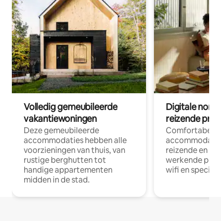
Volledig gemeubileerde
Digitale nom
vakantiewoningen
reizende prof
Deze gemeubileerde
Comfortabele
accommodaties hebben alle
accommodatie
voorzieningen van thuis, van
reizende en op
rustige berghutten tot
werkende profe
handige appartementen
wifi en special
midden in de stad.