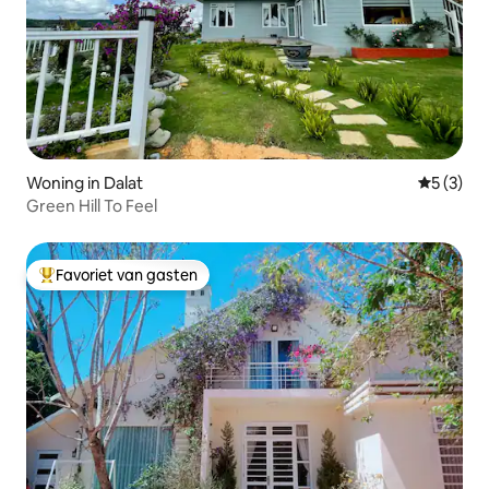
Woning in Dalat
Gemiddeld
5 (3)
Green Hill To Feel
Favoriet van gasten
Topfavoriet van gasten