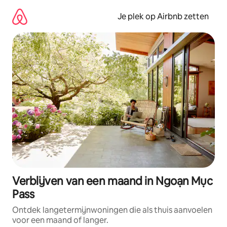
Ga
direct
Je plek op Airbnb zetten
naar
inhoud
Verblijven van een maand in Ngoạn Mục
Pass
Ontdek langetermijnwoningen die als thuis aanvoelen
voor een maand of langer.