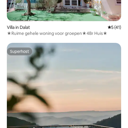
Villa in Dalat
Gemiddeld
5 (41)
★Ruime gehele woning voor groepen★4Br Huis★
Superhost
Superhost