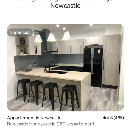
Newcastle
Superhost
Superhost
Appartement in Newcastle
Gemiddelde be
4,8 (485)
Newcastle Honeysuckle CBD-appartement