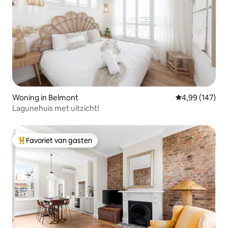
Woning in Belmont
Gemiddelde beo
4,99 (147)
Lagunehuis met uitzicht!
Favoriet van gasten
Topfavoriet van gasten