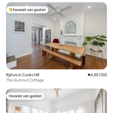
Favoriet van gasten
Topfavoriet van gasten
Rijhuis in Cooks Hill
Gemiddelde beo
4,95 (133)
The Gumnut Cottage
Favoriet van gasten
Favoriet van gasten