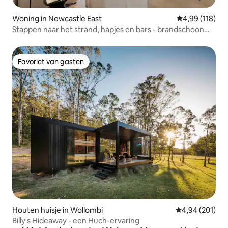
Woning in Newcastle East
Gemiddelde beo
4,99 (118)
Stappen naar het strand, hapjes en bars - brandschoon
verblijf
Favoriet van gasten
Favoriet van gasten
Houten huisje in Wollombi
Gemiddelde beo
4,94 (201)
Billy's Hideaway - een Huch-ervaring