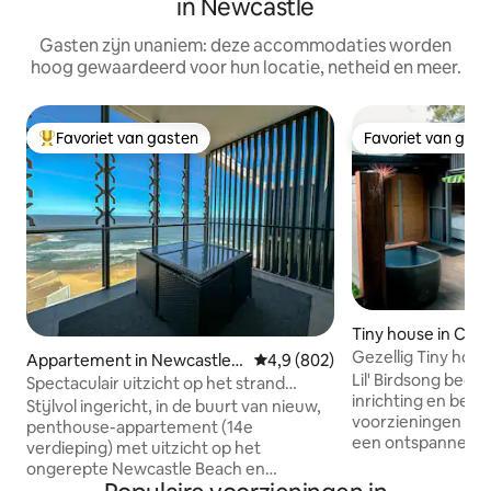
in Newcastle
Gasten zijn unaniem: deze accommodaties worden
hoog gewaardeerd voor hun locatie, netheid en meer.
Favoriet van gasten
Favoriet van gas
Topfavoriet van gasten
Favoriet van gas
Tiny house in Card
Gezellig Tiny hom
Appartement in Newcastle E
Gemiddelde beoordeling van 4,
4,9 (802)
buitenbad, vuurpl
Lil' Birdsong begro
ast
Spectaculair uitzicht op het strand
inrichting en besch
Penthouse, Newcastle Beach
Stijlvol ingericht, in de buurt van nieuw,
voorzieningen die 
penthouse-appartement (14e
een ontspannen en
verdieping) met uitzicht op het
Een onverwachte 
ongerepte Newcastle Beach en
de rustige geluid
aangrenzende Oceans-baden.