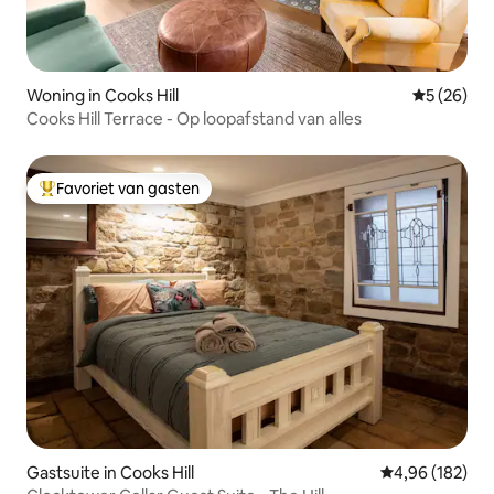
Woning in Cooks Hill
Gemiddelde
5 (26)
Cooks Hill Terrace - Op loopafstand van alles
Favoriet van gasten
Topfavoriet van gasten
Gastsuite in Cooks Hill
Gemiddelde beo
4,96 (182)