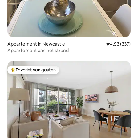
Appartement in Newcastle
Gemiddelde beo
4,93 (337)
Appartement aan het strand
Favoriet van gasten
Topfavoriet van gasten