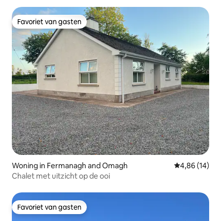
Favoriet van gasten
Favoriet van gasten
Woning in Fermanagh and Omagh
Gemiddelde be
4,86 (14)
Chalet met uitzicht op de ooi
Favoriet van gasten
Favoriet van gasten