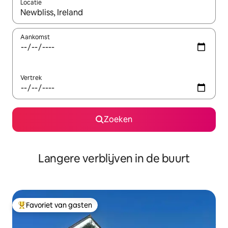
Locatie
Wanneer er resultaten beschikbaar zijn, maak je een keuze met 
Aankomst
Vertrek
Zoeken
Langere verblijven in de buurt
Favoriet van gasten
Topfavoriet van gasten