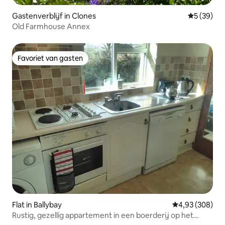
Gastenverblijf in Clones
Gemiddelde
5 (39)
Old Farmhouse Annex
Favoriet van gasten
Favoriet van gasten
Flat in Ballybay
Gemiddelde beo
4,93 (308)
Rustig, gezellig appartement in een boerderij op het
platteland