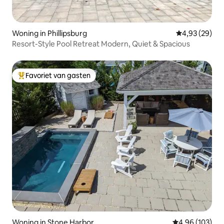
Woning in Phillipsburg
Gemiddelde be
4,93 (29)
Resort-Style Pool Retreat Modern, Quiet & Spacious
Favoriet van gasten
Topfavoriet van gasten
Woning in Stone Harbor
Gemiddelde beo
4,96 (103)