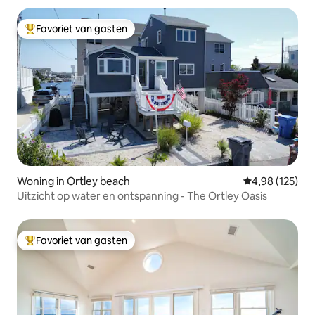
Favoriet van gasten
Topfavoriet van gasten
Woning in Ortley beach
Gemiddelde beo
4,98 (125)
Uitzicht op water en ontspanning - The Ortley Oasis
Favoriet van gasten
Topfavoriet van gasten