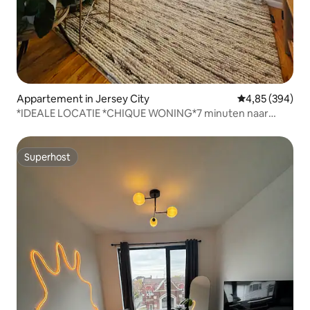
Appartement in Jersey City
Gemiddelde beo
4,85 (394)
*IDEALE LOCATIE *CHIQUE WONING*7 minuten naar
NYC**GROVE ST
Superhost
Superhost