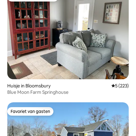
Huisje in Bloomsbury
Gemiddelde 
5 (223)
Blue Moon Farm Springhouse
Favoriet van gasten
Favoriet van gasten