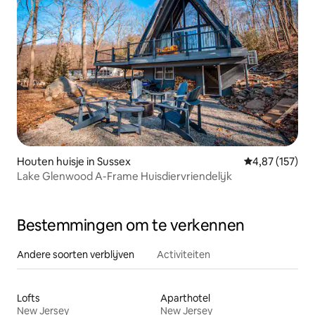
Houten huisje in Sussex
Gemiddelde beo
4,87 (157)
Lake Glenwood A-Frame Huisdiervriendelijk
Bestemmingen om te verkennen
Andere soorten verblijven
Activiteiten
Lofts
Aparthotel
New Jersey
New Jersey