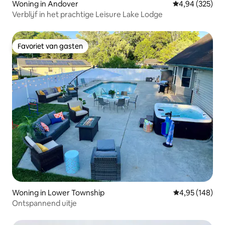
Woning in Andover
Gemiddelde beo
4,94 (325)
Verblijf in het prachtige Leisure Lake Lodge
Favoriet van gasten
Favoriet van gasten
Woning in Lower Township
Gemiddelde beo
4,95 (148)
Ontspannend uitje