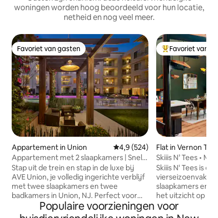
woningen worden hoog beoordeeld voor hun locatie,
netheid en nog veel meer.
Favoriet van gasten
Favoriet van g
Favoriet van gasten
Topfavoriet van 
Appartement in Union
Gemiddelde beoordeling van 4,
4,9 (524)
Flat in Vernon To
Appartement met 2 slaapkamers | Snelle
Skiiis N’ Tees • Mo
toegang tot NYC
Friendly
Stap uit de trein en stap in de luxe bij
Skiiis N' Tees is ee
AVE Union, je volledig ingerichte verblijf
vierseizoenvakant
met twee slaapkamers en twee
slaapkamers en t
badkamers in Union, NJ. Perfect voor
het uitzicht op de
Populaire voorzieningen voor
groepen en gezinnen die op zoek zijn
lucht wonderen do
naar comfort en ruimte, met het gemak
ligt op slechts een