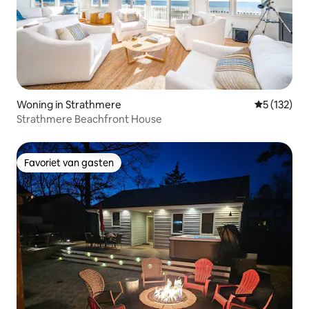
Woning in Strathmere
Gemiddelde 
5 (132)
Strathmere Beachfront House
Favoriet van gasten
Favoriet van gasten