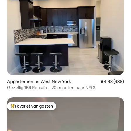
Appartement in West New York
Gemiddelde beo
4,93 (488)
Gezellig 1BR Retraite | 20 minuten naar NYC!
Favoriet van gasten
Topfavoriet van gasten