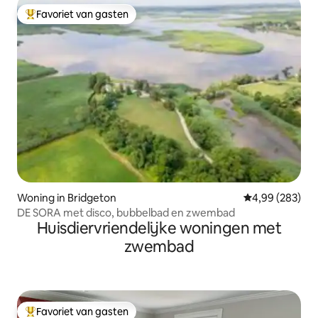
Favoriet van gasten
Topfavoriet van gasten
Woning in Bridgeton
Gemiddelde beo
4,99 (283)
DE SORA met disco, bubbelbad en zwembad
Huisdiervriendelijke woningen met
zwembad
Favoriet van gasten
Topfavoriet van gasten