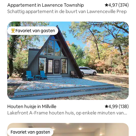
Appartement in Lawrence Township
Gemiddelde beo
4,97 (374)
Schattig appartement in de buurt van Lawrenceville Prep
Favoriet van gasten
Topfavoriet van gasten
Houten huisje in Millville
Gemiddelde beo
4,99 (138)
Lakefront A-Frame houten huis, op enkele minuten van
NJMP
Favoriet van gasten
Favoriet van gasten