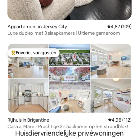
Appartement in Jersey City
Gemiddelde beo
4,87 (109)
Luxe duplex met 3 slaapkamers | Ultieme gameroom
Favoriet van gasten
Topfavoriet van gasten
Rijhuis in Brigantine
Gemiddelde beo
4,96 (112)
Casa al Mare - Prachtige 2 slaapkamer op het strandblok!
Huisdiervriendelijke privéwoningen