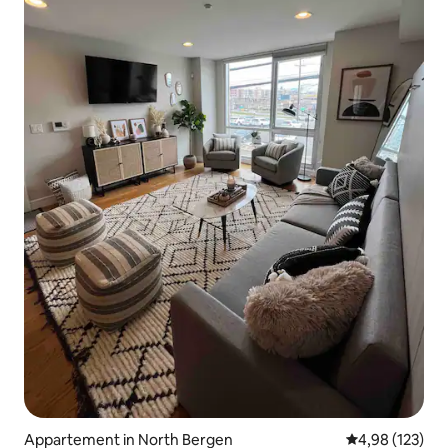
Appartement in North Bergen
Gemiddelde beo
4,98 (123)