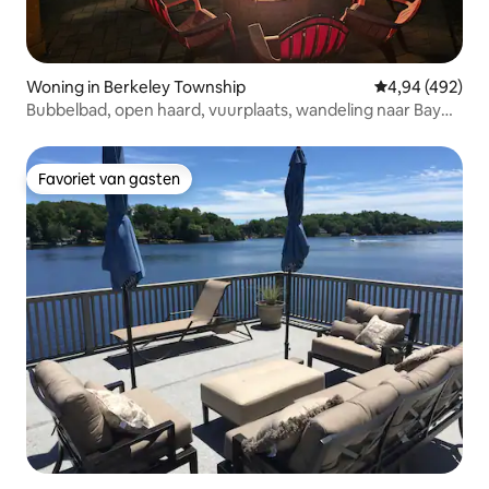
Woning in Berkeley Township
Gemiddelde beo
4,94 (492)
Bubbelbad, open haard, vuurplaats, wandeling naar Bay
Beach
Favoriet van gasten
Favoriet van gasten