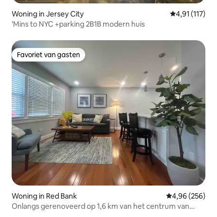
Woning in Jersey City
Gemiddelde be
4,91 (117)
'Mins to NYC +parking 2B1B modern huis
Favoriet van gasten
Favoriet van gasten
Woning in Red Bank
Gemiddelde beo
4,96 (256)
Onlangs gerenoveerd op 1,6 km van het centrum van
Redbank