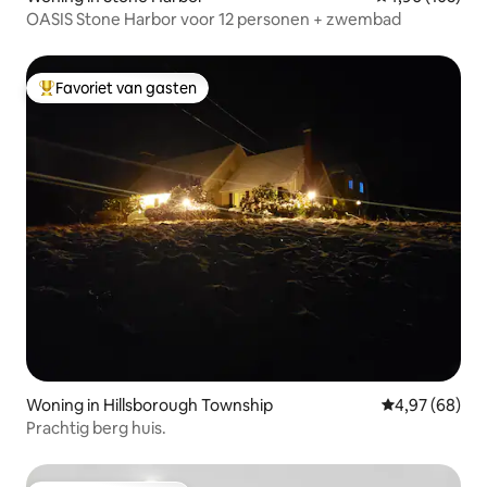
OASIS Stone Harbor voor 12 personen + zwembad
Favoriet van gasten
Topfavoriet van gasten
Woning in Hillsborough Township
Gemiddelde be
4,97 (68)
Prachtig berg huis.