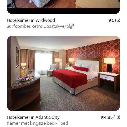
Hotelkamer in Wildwood
Gemiddeld
5 (5)
Surfcomber Retro Coastal-verblijf
Hotelkamer in Atlantic City
Gemiddelde be
4,85 (13)
Kamer met kingsize bed - 1 bed