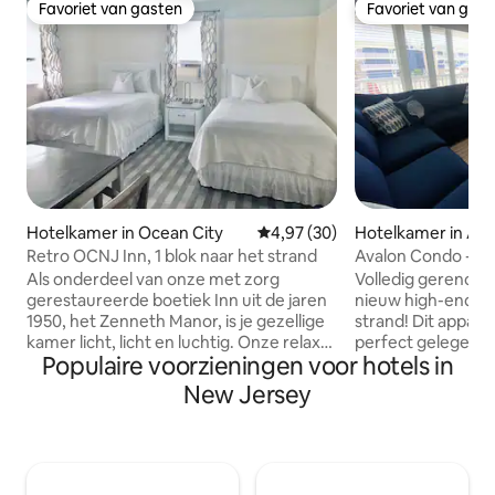
Favoriet van gasten
Favoriet van gas
Favoriet van gasten
Favoriet van gas
Hotelkamer in Ocean City
Gemiddelde beoordeling van 4,
4,97 (30)
Hotelkamer in Ava
Retro OCNJ Inn, 1 blok naar het strand
Avalon Condo - Ge
1erslot van het st
Als onderdeel van onze met zorg
Volledig gerenov
gerestaureerde boetiek Inn uit de jaren
nieuw high-end meu
1950, het Zenneth Manor, is je gezellige
strand! Dit appart
kamer licht, licht en luchtig. Onze relaxte
perfect gelegen a
Populaire voorzieningen voor hotels in
kamer op de 2e verdieping is slechts 1
Icona & Windrift, 
BLOK naar strand en planken. Je kamer
en op enkele minu
New Jersey
beschikt over twee
eetgelegenheden. 
tweepersoonsbedden, een eigen
slaapgelegenheid 
badkamer, individueel regelbare
queensize en tw
airconditioning, een flatscreen-tv en
in de slaapkamer 
een minikoelkast. Wij bieden GRATIS
uittrekbare woo