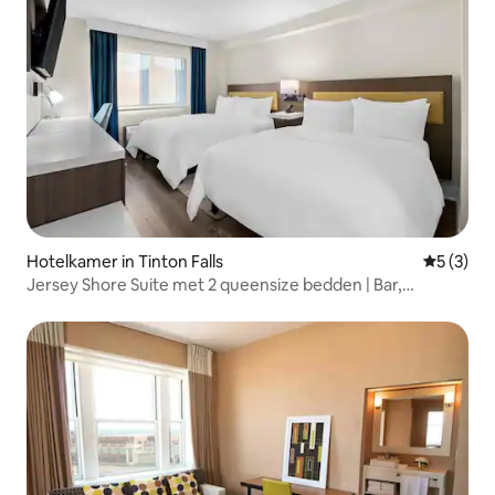
Hotelkamer in Tinton Falls
Gemiddeld
5 (3)
Jersey Shore Suite met 2 queensize bedden | Bar,
zwembad en fitnessruimte