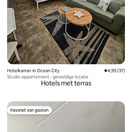
Hotelkamer in Ocean City
Gemiddelde be
4,95 (37)
Studio-appartement - geweldige locatie
Hotels met terras
Favoriet van gasten
Favoriet van gasten