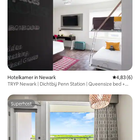
Hotelkamer in Newark
Gemiddelde b
4,83 (6)
TRYP Newark | Dichtbij Penn Station | Queensize bed +
stapelbed
Superhost
Superhost