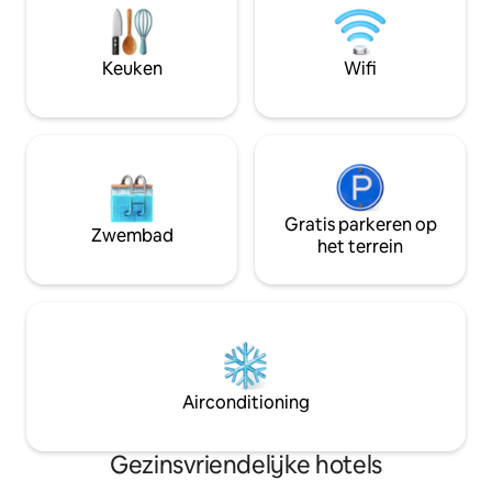
PARKEERGELEGENHEID op het terrein,
aanwezig) volledi
gebruik van gratis strandkaartjes, wifi,
complete badkam
koffie en thee in de ochtend en
aanwezig). Hotelv
Keuken
Wifi
dagelijkse schoonmaakservice. Geniet
onder andere:
van populaire winkels en restaurants op
binnen-/buitenz
loopafstand.
buitenlounge/zith
parkeren.
Gratis parkeren op
Zwembad
het terrein
Airconditioning
Gezinsvriendelijke hotels