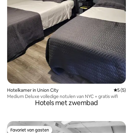
Hotelkamer in Union City
Gemiddeld
5 (5)
Medium Deluxe volledige notulen van NYC + gratis wifi
Hotels met zwembad
Favoriet van gasten
Favoriet van gasten