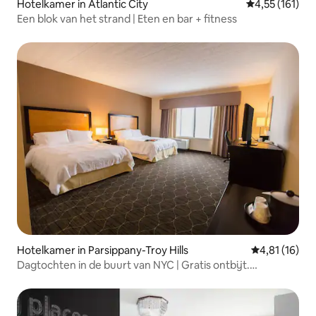
Hotelkamer in Atlantic City
Gemiddelde be
4,55 (161)
Een blok van het strand | Eten en bar + fitness
Hotelkamer in Parsippany-Troy Hills
Gemiddelde b
4,81 (16)
Dagtochten in de buurt van NYC | Gratis ontbijt.
Parkeren. Zwembad