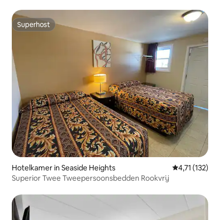
Superhost
Superhost
Hotelkamer in Seaside Heights
Gemiddelde be
4,71 (132)
Superior Twee Tweepersoonsbedden Rookvrij