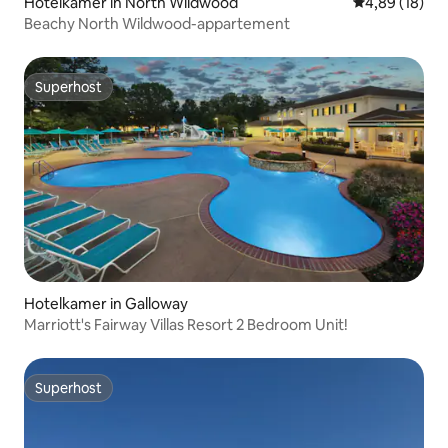
Hotelkamer in North Wildwood
Gemiddelde be
4,89 (18)
Beachy North Wildwood-appartement
Superhost
Superhost
Hotelkamer in Galloway
Marriott's Fairway Villas Resort 2 Bedroom Unit!
Superhost
Superhost