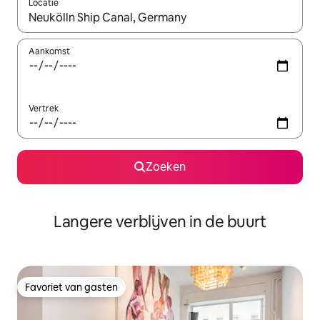
Locatie
Wanneer er resultaten beschikbaar zijn, maak je een keuze met 
Aankomst
Vertrek
Zoeken
Langere verblijven in de buurt
Favoriet van gasten
Favoriet van gasten