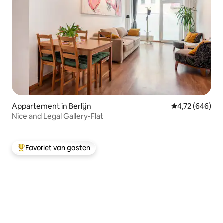
Appartement in Berlijn
Gemiddelde beo
4,72 (646)
Nice and Legal Gallery-Flat
Favoriet van gasten
Topfavoriet van gasten