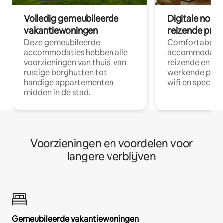
Volledig gemeubileerde
Digitale nom
vakantiewoningen
reizende prof
Deze gemeubileerde
Comfortabele
accommodaties hebben alle
accommodatie
voorzieningen van thuis, van
reizende en op
rustige berghutten tot
werkende profe
handige appartementen
wifi en special
midden in de stad.
Voorzieningen en voordelen voor
langere verblijven
Gemeubileerde vakantiewoningen