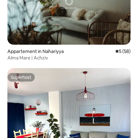
Appartement in Nahariyya
Gemiddelde
5 (58)
Alma Mare | Achziv
Superhost
Superhost