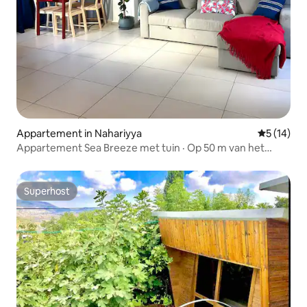
Appartement in Nahariyya
Gemiddelde
5 (14)
Appartement Sea Breeze met tuin · Op 50 m van het
strand
Superhost
Superhost