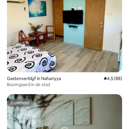
Gastenverblijf in Nahariyya
Gemiddelde b
4,5 (88)
Boomgaard in de stad
Superhost
Superhost