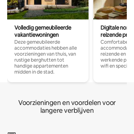
Volledig gemeubileerde
Digitale nom
vakantiewoningen
reizende prof
Deze gemeubileerde
Comfortabele
accommodaties hebben alle
accommodatie
voorzieningen van thuis, van
reizende en op
rustige berghutten tot
werkende profe
handige appartementen
wifi en special
midden in de stad.
Voorzieningen en voordelen voor
langere verblijven