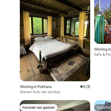
Woning i
Safe & Pe
Parajuli K
Woning in Pokhara
Gemiddelde beoord
5 (3)
Stenen huis van sol stay
Favoriet van gasten
Superho
Favoriet van gasten
Superho