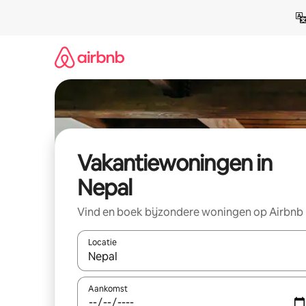
Ga
direct
naar
inhoud
Vakantiewoningen in
Nepal
Vind en boek bijzondere woningen op Airbnb
Locatie
Wanneer er resultaten beschikbaar zijn, maak je 
Aankomst