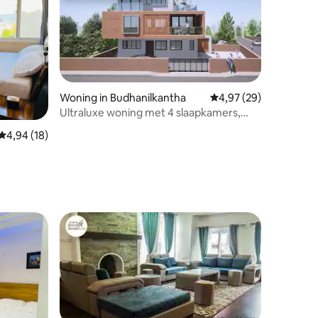
Woning in Budhanilkantha
Gemiddelde beoordelin
4,97 (29)
Ultraluxe woning met 4 slaapkamers,
jacuzzi en airconditioning
Gemiddelde beoordeling van 4,94 op 5, 18 recensies
4,94 (18)