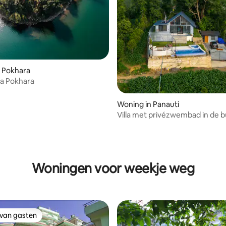
 Pokhara
ma Pokhara
Woning in Panauti
Villa met privézwembad in de b
Kathmandu
Woningen voor weekje weg
 van gasten
 van gasten