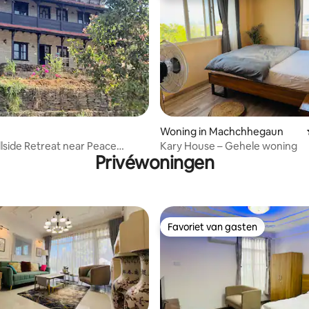
eling van 5 op 5, 8 recensies
Woning in Machchhegaun
llside Retreat near Peace
Kary House – Gehele woning
Privéwoningen
Favoriet van gasten
Favoriet van gasten