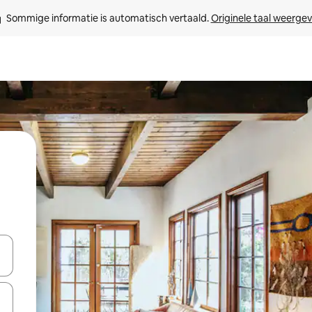
Sommige informatie is automatisch vertaald. 
Originele taal weerge
een keuze met je de pijltjestoetsen omhoog en omlaag, óf door te tikk