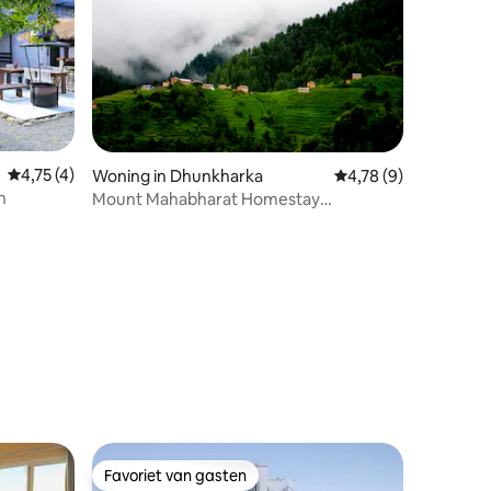
Gemiddelde beoordeling van 4,75 op 5, 4 recensies
4,75 (4)
Woning in Dhunkharka
Gemiddelde beoordel
4,78 (9)
n
Mount Mahabharat Homestay
ecensies
Dhungkharka
Favoriet van gasten
Favoriet van gasten