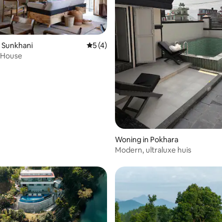
 Sunkhani
Gemiddelde beoordeling van 5 op 5, 4 r
5 (4)
 House
Woning in Pokhara
Modern, ultraluxe huis