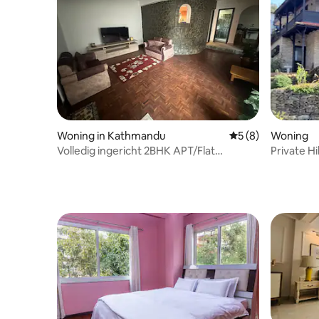
Woning in Kathmandu
Gemiddelde beoord
5 (8)
Woning
Volledig ingericht 2BHK APT/Flat
Private Hi
@Maharajgunj
Pagoda