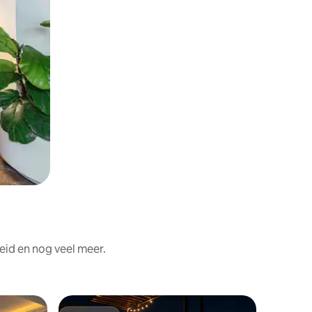
id en nog veel meer.
Woning 