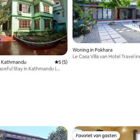
Woning in Pokhara
Le Casa Villa van Hotel Travel in
n Kathmandu
Gemiddelde beoordeling van 5 op 5, 5 r
5 (5)
aceful Stay in Kathmandu |
unja
eling van 5 op 5, 3 recensies
st
Favoriet van gasten
st
Favoriet van gasten