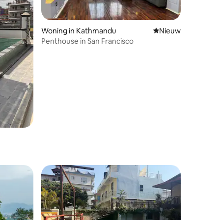
Woning in Kathmandu
Nieuwe accommoda
Nieuw
Penthouse in San Francisco
ecensies