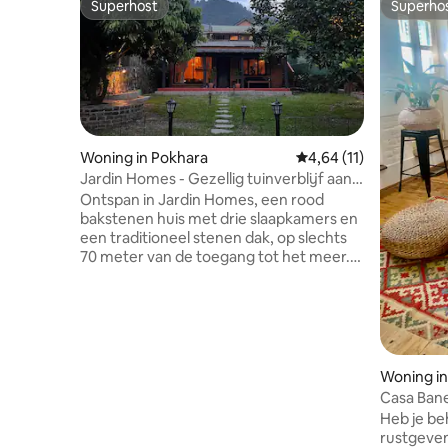
Superhost
Superho
Superhost
Superho
Woning in Pokhara
Gemiddelde beoordelin
4,64 (11)
Jardin Homes - Gezellig tuinverblijf aan
het meer
Ontspan in Jardin Homes, een rood
bakstenen huis met drie slaapkamers en
een traditioneel stenen dak, op slechts
70 meter van de toegang tot het meer.
Deze rustige accommodatie ligt op 2,9
km van Hallanchowk en biedt een
adembenemend uitzicht op het meer en
de heuvels. Geniet van een tuin met een
chautari, een studio op de eerste
verdieping met een groot balkon,
Woning i
gezellige slaapkamers en een ruime
Casa Bane
keuken en eetkamer. Omgeven door de
voorzieni
Heb je be
natuur en de rustgevende geluiden van
rustgeve
vogels en insecten, is het de perfecte