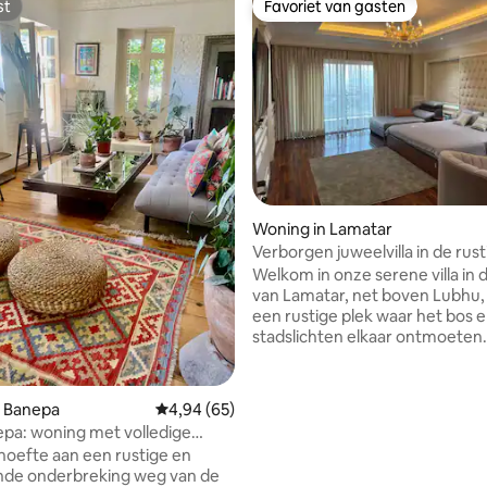
st
Favoriet van gasten
st
Favoriet van gasten
g van 4,64 op 5, 11 recensies
Woning in Lamatar
Verborgen juweelvilla in de rust
heuvels van Lamatar.
Welkom in onze serene villa in 
van Lamatar, net boven Lubhu, 
een rustige plek waar het bos 
stadslichten elkaar ontmoeten
met het hele gezin of een groe
vrienden in deze rustige acco
Geniet vanaf je eigen balkon v
n Banepa
Gemiddelde beoordeling van 4,94 op 5, 65 r
4,94 (65)
panoramisch uitzicht op de K
pa: woning met volledige
vallei die glinstert in de scheme
ngen en uitzicht op de heuvels
hoefte aan een rustige en
omlijst door weelderige groene
nde onderbreking weg van de
Achter de villa ligt een ongerep