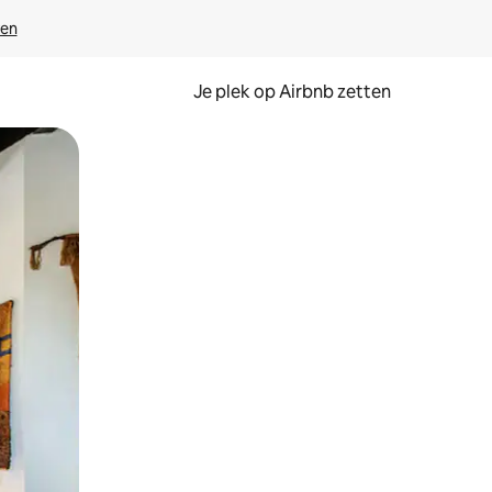
ven
Je plek op Airbnb zetten
en of swipen.