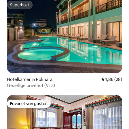
Superhost
Superhost
Hotelkamer in Pokhara
Gemiddelde be
4,86 (28)
Gezellige privéhut (Villa)
Favoriet van gasten
Favoriet van gasten