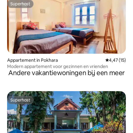
Superhost
Superhost
Appartement in Pokhara
Gemiddelde be
4,47 (15)
Modern appartement voor gezinnen en vrienden
Andere vakantiewoningen bij een meer
Superhost
Superhost