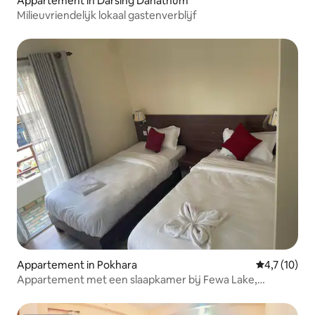
Appartement in Darsing Dahathum
Milieuvriendelijk lokaal gastenverblijf
Appartement in Pokhara
Gemiddelde 
4,7 (10)
Appartement met een slaapkamer bij Fewa Lake,
Pokhara