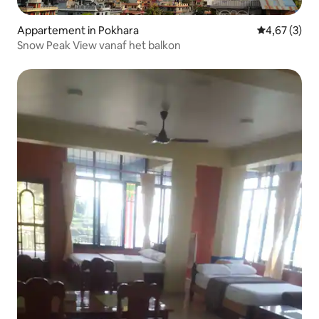
Appartement in Pokhara
Gemiddelde b
4,67 (3)
Snow Peak View vanaf het balkon