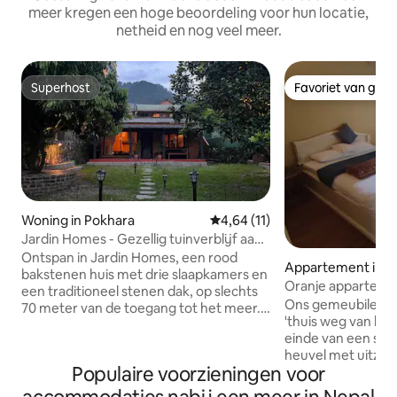
meer kregen een hoge beoordeling voor hun locatie,
netheid en nog veel meer.
Superhost
Favoriet van gas
Superhost
Favoriet van gas
Woning in Pokhara
Gemiddelde beoordeling van 4,
4,64 (11)
Jardin Homes - Gezellig tuinverblijf aan
het meer
Ontspan in Jardin Homes, een rood
Appartement in P
bakstenen huis met drie slaapkamers en
Oranje appartemen
een traditioneel stenen dak, op slechts
Ons gemeubileerd
70 meter van de toegang tot het meer.
'thuis weg van hui
Deze rustige accommodatie ligt op 2,9
einde van een sma
km van Hallanchowk en biedt een
heuvel met uitzich
adembenemend uitzicht op het meer
Populaire voorzieningen voor
Fewa Lake. Het i
en de heuvels. Geniet van een tuin met
handig, op slechts
een chautari, een studio op de eerste