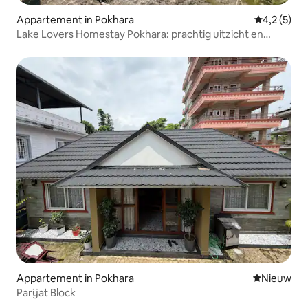
Appartement in Pokhara
Gemiddelde
4,2 (5)
Lake Lovers Homestay Pokhara: prachtig uitzicht en
heerlijk eten
Appartement in Pokhara
Nieuwe ac
Nieuw
Parijat Block