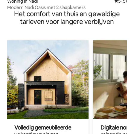
Woning in Nadi
Gemiddeld
5 (5)
Modern Nadi Oasis met 2 slaapkamers
Het comfort van thuis en geweldige
tarieven voor langere verblijven
Volledig gemeubileerde
Digitale nom