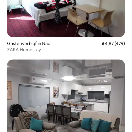
Gastenverblijf in Nadi
Gemiddelde beo
4,87 (479)
ZARA Homestay