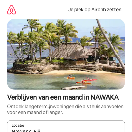
Ga
direct
Je plek op Airbnb zetten
naar
inhoud
Verblijven van een maand in NAWAKA
Ontdek langetermijnwoningen die als thuis aanvoelen
voor een maand of langer.
Locatie
Wanneer er resultaten beschikbaar zijn, maak je een keuze met 