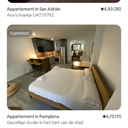
Appartement in San Adrián
Gemiddelde be
4,93 (30)
Ana's hoekje UAT 01792
Superhost
Superhost
Appartement in Pamplona
Gemiddelde b
4,73 (11)
Gezellige studio in het hart van de stad