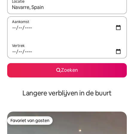
Locatie
Wanneer er resultaten beschikbaar zijn, maak je een keuze met 
Aankomst
Vertrek
Zoeken
Langere verblijven in de buurt
Favoriet van gasten
Favoriet van gasten