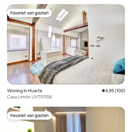
Favoriet van gasten
Favoriet van gasten
Woning in Huarte
Gemiddelde beo
4,95 (100)
Casa Limón UVT01106
Favoriet van gasten
Favoriet van gasten