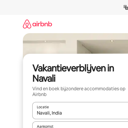
Ga
direct
naar
inhoud
Vakantieverblijven in
Navali
Vind en boek bijzondere accommodaties op
Airbnb
Locatie
Wanneer er resultaten beschikbaar zijn, maak je 
Aankomst