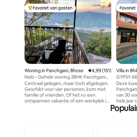
Favoriet van gasten
Favoriet
Topfavoriet van gasten
Favoriet
Woning in Panchgani, Bhose
Gemiddelde beoordeling
4,99 (151)
Villa in Bhi
Nido - Gehele woning 2BHK Panchgani
GYPSY ABO
Mahabaleshwar
Centraal gelegen, maar toch afgelegen.
Deze luxe 
Geschikt voor vier personen, kom met
Panchgan
familie of vrienden. Of het nu een
van 30 vo
ontspannen vakantie of een werkplek is.
hele jaar
Populai
Het huis heeft een luchtig balkon met
terras m
een panoramisch uitzicht op de rivier de
en een ge
Krishna die door de vallei stroomt, een
ruimte om 
perfecte plek om de hele dag buiten te
verdeeld 
zitten en te genieten van het gevoel
beschikt 
buiten te zijn. Een warme woonkamer
slaapkam