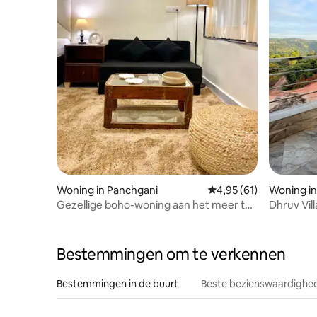
Woning in Panchgani
Gemiddelde beoordelin
4,95 (61)
Woning in
Gezellige boho-woning aan het meer te
Dhruv Vil
midden van groen in Panchgani
Bestemmingen om te verkennen
Bestemmingen in de buurt
Beste bezienswaardighed