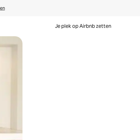
ven
Je plek op Airbnb zetten
en of swipen.