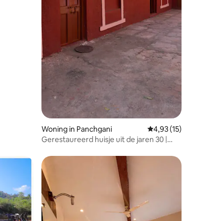
Woning in Panchgani
Gemiddelde beoordeli
4,93 (15)
Gerestaureerd huisje uit de jaren 30 |
Prachtig uitzicht | Panchgani