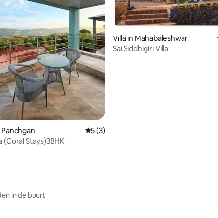
Villa in Mahabaleshwar
Sai Siddhigiri Villa
g van 4,95 op 5, 61 recensies
 Panchgani
Gemiddelde beoordeling van 5 op 5, 3 r
5 (3)
la (Coral Stays)3BHK
en in de buurt