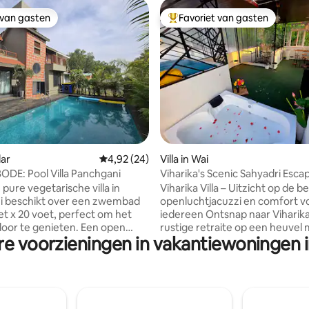
 van gasten
Favoriet van gasten
 van gasten
Topfavoriet van gasten
 van 4,99 op 5, 151 recensies
lar
Gemiddelde beoordeling van 4,92 op 5, 24 r
4,92 (24)
Villa in Wai
DE: Pool Villa Panchgani
Viharika's Scenic Sahyadri Esc
Air Jacuzzi
pure vegetarische villa in
Viharika Villa – Uitzicht op de b
i beschikt over een zwembad
openluchtjacuzzi en comfort v
et x 20 voet, perfect om het
iedereen Ontsnap naar Viharika Villa, een
 door te genieten. Een open
rustige retraite op een heuvel
re voorzieningen in vakantiewoningen i
et een adembenemend uitzicht
prachtig uitzicht op de Sahyadr
zellig balkon biedt een serene
een eigen jacuzzi in de open luc
tot rust te komen. De villa is
gemakken van een stijlvolle wo
over 2 verdiepingen en
Perfect voor gezinnen, koppels
over 3 elegant ontworpen
groepen die willen ontspannen 
ers, 2 ruime woonkamers, een
natuur zonder in te leveren op