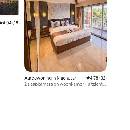
Gemiddelde beoordeling van 4,94 op 5, 18 recensies
4,94 (18)
ecensies
Aardewoning in Machutar
Gemiddelde beoordeli
4,78 (32)
2 slaapkamers en woonkamer - uitzicht
op de vallei 2e verdieping