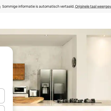
Sommige informatie is automatisch vertaald. 
Originele taal weerge
een keuze met je de pijltjestoetsen omhoog en omlaag, óf door te tikk