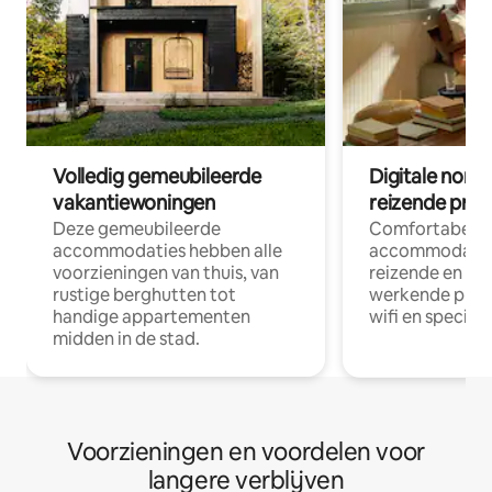
Volledig gemeubileerde
Digitale nom
vakantiewoningen
reizende prof
Deze gemeubileerde
Comfortabele
accommodaties hebben alle
accommodatie
voorzieningen van thuis, van
reizende en op
rustige berghutten tot
werkende profe
handige appartementen
wifi en special
midden in de stad.
Voorzieningen en voordelen voor
langere verblijven