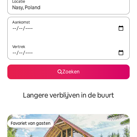
Locatie
Wanneer er resultaten beschikbaar zijn, maak je een keuze met 
Aankomst
Vertrek
Zoeken
Langere verblijven in de buurt
Favoriet van gasten
Favoriet van gasten