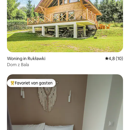
Woning in Rukławki
Gemiddelde b
4,8 (10)
Dom z Bala
Favoriet van gasten
Topfavoriet van gasten