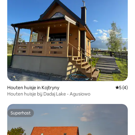
Houten huisje in Kojtryny
Gemiddeld
5 (4)
Houten huisje bij Dadaj Lake - Agusiowo
Superhost
Superhost