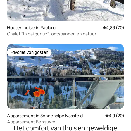
Houten huisje in Paularo
Gemiddelde be
4,89 (70)
Chalet "In dai guriuz", ontspannen en natuur
Favoriet van gasten
Favoriet van gasten
Appartement in Sonnenalpe Nassfeld
Gemiddelde b
4,9 (20)
Appartement Bergjuwel
Het comfort van thuis en geweldige