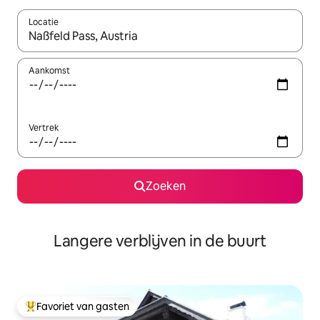
Locatie
Wanneer er resultaten beschikbaar zijn, maak je een keuze met 
Aankomst
Vertrek
Zoeken
Langere verblijven in de buurt
Favoriet van gasten
Topfavoriet van gasten