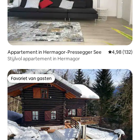
Appartement in Hermagor-Pressegger See
Gemiddelde beo
4,98 (132)
Stijlvol appartement in Hermagor
Favoriet van gasten
Favoriet van gasten