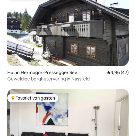
Hut in Hermagor-Pressegger See
Gemiddelde be
4,96 (47)
Geweldige berghutervaring in Nassfeld
Favoriet van gasten
Topfavoriet van gasten