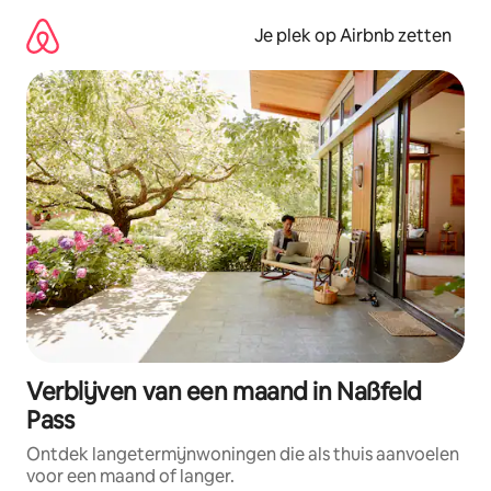
Ga
direct
Je plek op Airbnb zetten
naar
inhoud
Verblijven van een maand in Naßfeld
Pass
Ontdek langetermijnwoningen die als thuis aanvoelen
voor een maand of langer.