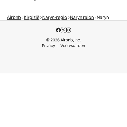
Airbnb
Kirgizië
Naryn-regio
Naryn raion
Naryn
© 2026 Airbnb, Inc.
Privacy
Voorwaarden