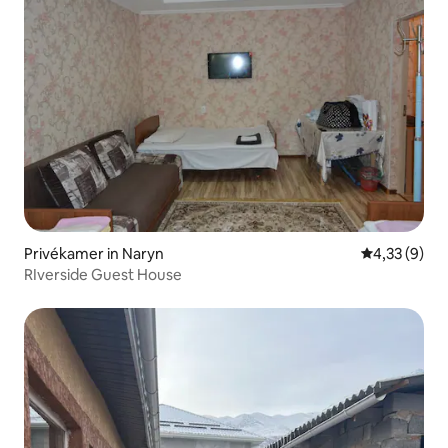
Privékamer in Naryn
Gemiddelde b
4,33 (9)
RIverside Guest House