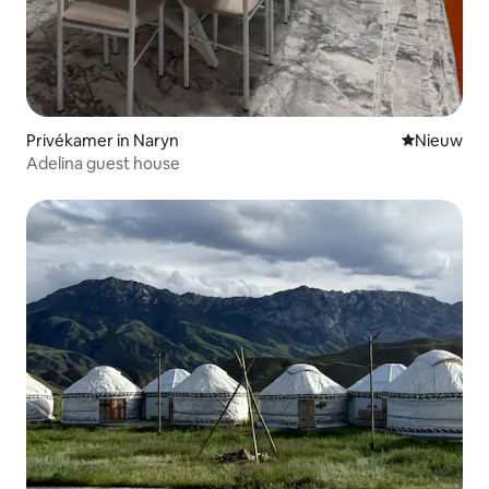
Privékamer in Naryn
Nieuwe ac
Nieuw
Adelina guest house