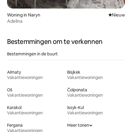
Woning in Naryn
Nieuwe ac
Nieuw
Adelina
Bestemmingen om te verkennen
Bestemmingen in de buurt
Almaty
Bisjkek
Vakantiewoningen
Vakantiewoningen
Oš
Čolponata
Vakantiewoningen
Vakantiewoningen
Karakol
Issyk-Kul
Vakantiewoningen
Vakantiewoningen
Fergana
Meer tonen
Vakantiewoningen