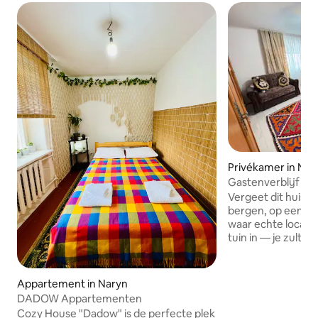
Privékamer in Nar
Gastenverblijf in
Vergeet dit huis li
bergen, op een pra
waar echte local
tuin in — je zult e
berghellingen voe
Naryn-pieken zulle
Binnen in het huis 
Appartement in Naryn
sfeer met element
DADOW Appartementen
stijl: milieuvriende
Cozy House "Dadow" is de perfecte plek