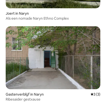
Joert in Naryn
Als een nomade Naryn Ethno Complex
Gastenverblijf in Naryn
Gemiddeld
3 (3)
Ribesaider gestxause