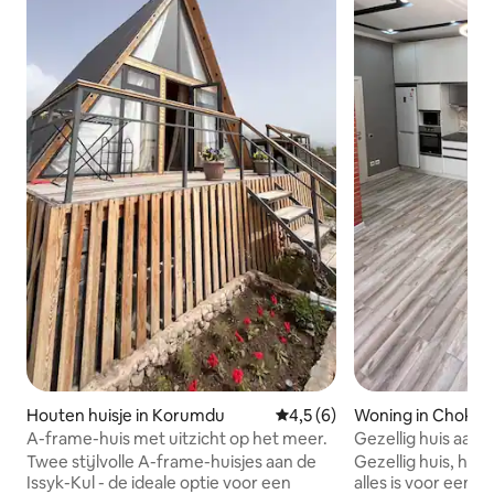
Houten huisje in Korumdu
Gemiddelde beoordeling van 
4,5 (6)
Woning in Chok Ta
A-frame-huis met uitzicht op het meer.
Gezellig huis aan 
van Lake Issyk-Kul
Twee stijlvolle A-frame-huisjes aan de
Gezellig huis, heef
Issyk-Kul - de ideale optie voor een
alles is voor een c