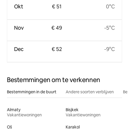
Okt
€ 51
0°C
Nov
€ 49
-5°C
Dec
€ 52
-9°C
Bestemmingen om te verkennen
Bestemmingen in de buurt
Andere soorten verblijven
Bes
Almaty
Bisjkek
Vakantiewoningen
Vakantiewoningen
Oš
Karakol