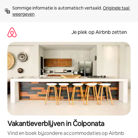
Ga
Sommige informatie is automatisch vertaald. 
Originele taal 
direct
weergeven
naar
inhoud
Je plek op Airbnb zetten
Vakantieverblijven in Čolponata
Vind en boek bijzondere accommodaties op Airbnb