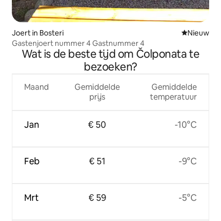
Joert in Bosteri
Nieuwe ac
Nieuw
Gastenjoert nummer 4 Gastnummer 4
Wat is de beste tijd om Čolponata te
bezoeken?
Maand
Gemiddelde
Gemiddelde
prijs
temperatuur
Jan
€ 50
-10°C
Feb
€ 51
-9°C
Mrt
€ 59
-5°C