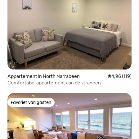
Appartement in North Narrabeen
Gemiddelde beo
4,96 (119)
Comfortabel appartement aan de stranden
Favoriet van gasten
Favoriet van gasten