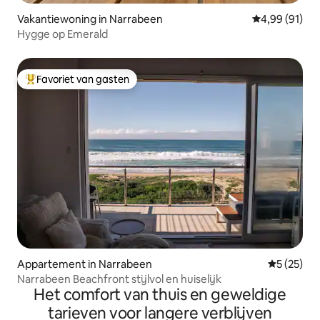
Vakantiewoning in Narrabeen
Gemiddelde be
4,99 (91)
Hygge op Emerald
Favoriet van gasten
Topfavoriet van gasten
Appartement in Narrabeen
Gemiddelde
5 (25)
Narrabeen Beachfront stijlvol en huiselijk
Het comfort van thuis en geweldige
tarieven voor langere verblijven