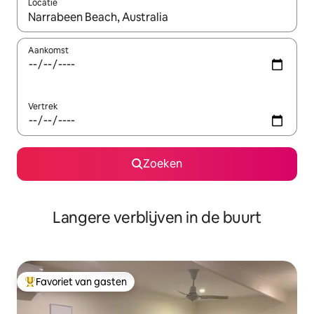
Locatie
Wanneer er resultaten beschikbaar zijn, maak je een keuze met 
Aankomst
Vertrek
Zoeken
Langere verblijven in de buurt
Favoriet van gasten
Topfavoriet van gasten