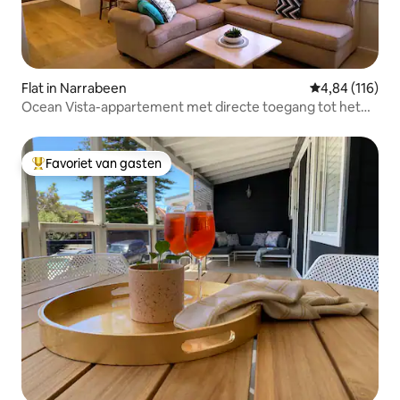
Flat in Narrabeen
Gemiddelde beo
4,84 (116)
Ocean Vista-appartement met directe toegang tot het
strand; 11
Favoriet van gasten
Topfavoriet van gasten