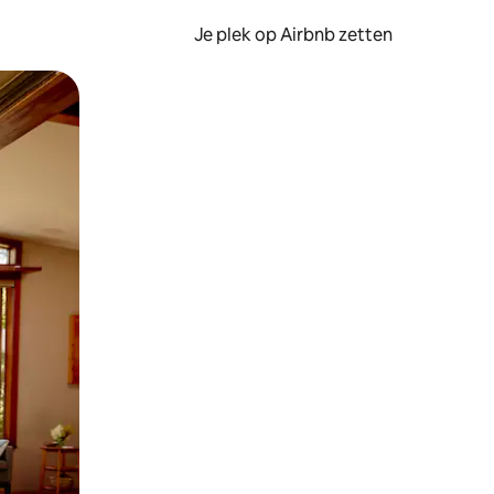
Je plek op Airbnb zetten
en of swipen.