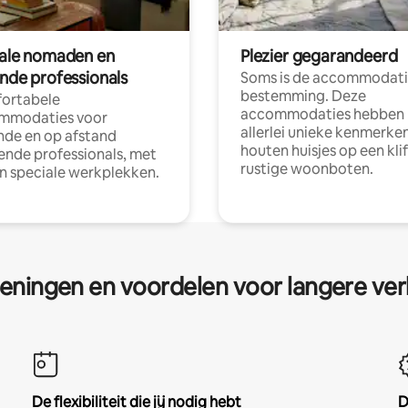
tale nomaden en
Plezier gegarandeerd
ende professionals
Soms is de accommodati
bestemming. Deze
ortabele
accommodaties hebben
mmodaties voor
allerlei unieke kenmerken
nde en op afstand
houten huisjes op een klif
nde professionals, met
rustige woonboten.
en speciale werkplekken.
eningen en voordelen voor langere ver
De flexibiliteit die jij nodig hebt
D