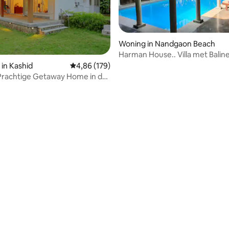
Woning in Nandgaon Beach
Harman House.. Villa met Bali
op het strand
in Kashid
Gemiddelde beoordeling van 4,86 op 5, 179 r
4,86 (179)
 van 4,73 op 5, 229 recensies
Getaway Home in de
 Kashid Beach