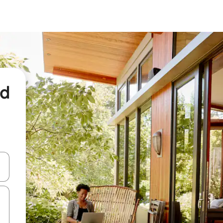
nd
een keuze met je de pijltjestoetsen omhoog en omlaag, óf door te tikk