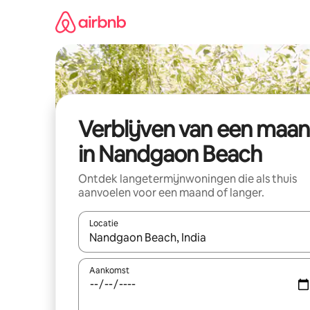
Ga
direct
naar
inhoud
Verblijven van een maa
in Nandgaon Beach
Ontdek langetermijnwoningen die als thuis
aanvoelen voor een maand of langer.
Locatie
Wanneer er resultaten beschikbaar zijn, maak je 
Aankomst