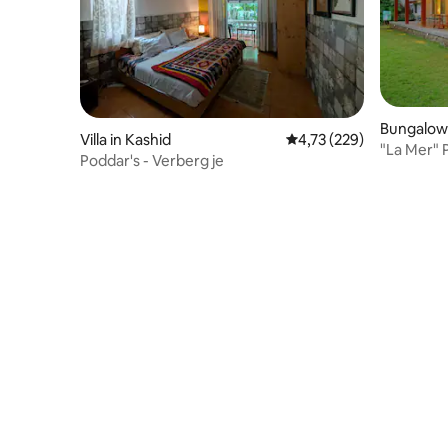
Bungalow 
Villa in Kashid
Gemiddelde beoordeling
4,73 (229)
"La Mer" Prachtige 
Poddar's - Verberg je
buurt van