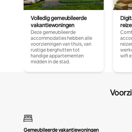
Volledig gemeubileerde
Digi
vakantiewoningen
reiz
Deze gemeubileerde
Comf
accommodaties hebben alle
acco
voorzieningen van thuis, van
reize
rustige berghutten tot
werke
handige appartementen
wifi 
midden in de stad.
Voorzi
Gemeubileerde vakantiewoningen