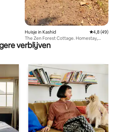
Huisje in Kashid
Gemiddelde beoordel
4,8 (49)
The Zen Forest Cottage. Homestay,
gere verblijven
huisdiervriendelijk