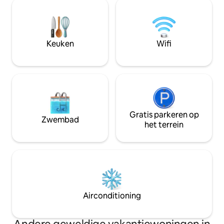
van een gebouw me
terwijl je tegelijkertijd midden in het bos
een adembenemend
bent! Het huisje is volledig uitgerust met
citadel en de sam
een eigen wellness, netflix, open haard
Sambre). Het is d
zoete Namen en d
Keuken
Wifi
ontdekken.
Gratis parkeren op
Zwembad
het terrein
Airconditioning