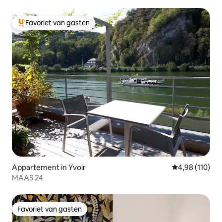
slaapkamers
Favoriet van gasten
Topfavoriet van gasten
Appartement in Yvoir
Gemiddelde beo
4,98 (110)
MAAS 24
Favoriet van gasten
Favoriet van gasten