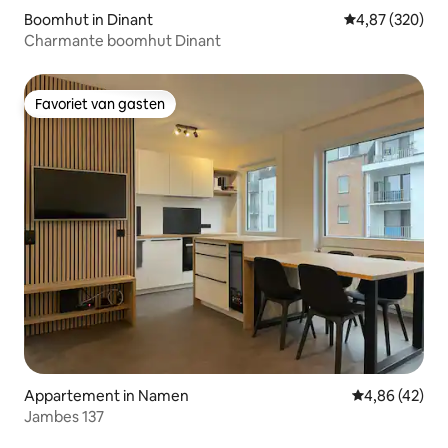
Boomhut in Dinant
Gemiddelde beo
4,87 (320)
Charmante boomhut Dinant
Favoriet van gasten
Favoriet van gasten
Appartement in Namen
Gemiddelde be
4,86 (42)
Jambes 137