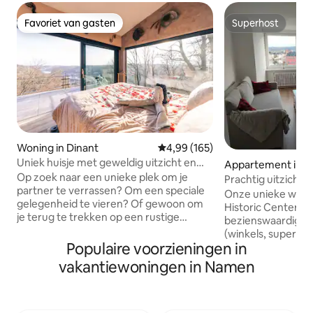
Favoriet van gasten
Superhost
Favoriet van gasten
Superhost
Woning in Dinant
Gemiddelde beoordeling van 4,9
4,99 (165)
Uniek huisje met geweldig uitzicht en
Appartement in 
privé wellness
Op zoek naar een unieke plek om je
Prachtig uitzicht o
partner te verrassen? Om een speciale
Onze unieke woni
gelegenheid te vieren? Of gewoon om
Historic Center. Het
je terug te trekken op een rustige
bezienswaardighe
locatie na een stressvolle dag? Kom dan
(winkels, supermarkten, 
naar El Clandestino - Luna, gelegen in
Populaire voorzieningen in
restaurants, bars, 
het midden van een natuurreservaat op
ziekenhuizen en s
vakantiewoningen in Namen
vijf minuten afstand van het centrum
verblijf comforta
van de prachtige stad Dinant. Je zit
nieuw en zeer lich
bovenop een heuvel met een
de bovenste verdi
verbazingwekkend uitzicht over de stad