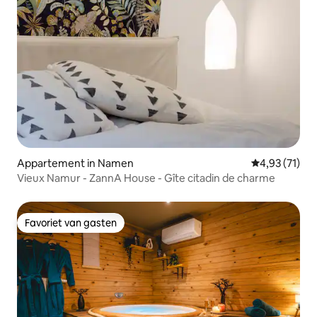
Appartement in Namen
Gemiddelde be
4,93 (71)
Vieux Namur - ZannA House - Gîte citadin de charme
Favoriet van gasten
Favoriet van gasten