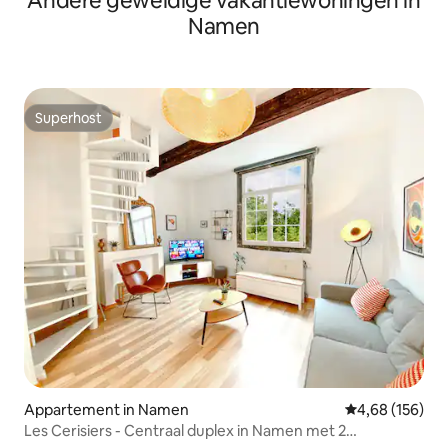
Andere geweldige vakantiewoningen in
Namen
Superhost
Superhost
Appartement in Namen
Gemiddelde beo
4,68 (156)
Les Cerisiers - Centraal duplex in Namen met 2