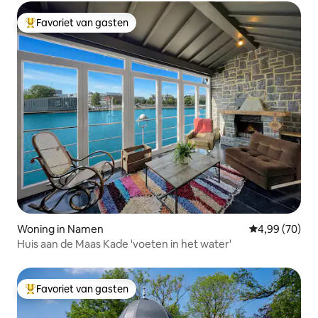
Favoriet van gasten
Topfavoriet van gasten
Woning in Namen
Gemiddelde be
4,99 (70)
Huis aan de Maas Kade 'voeten in het water'
Favoriet van gasten
Topfavoriet van gasten