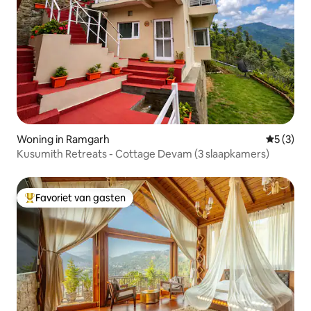
Woning in Ramgarh
Gemiddeld
5 (3)
Kusumith Retreats - Cottage Devam (3 slaapkamers)
Favoriet van gasten
Topfavoriet van gasten