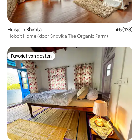
Huisje in Bhimtal
Gemiddelde 
5 (123)
Hobbit Home (door Snovika The Organic Farm)
Favoriet van gasten
Favoriet van gasten