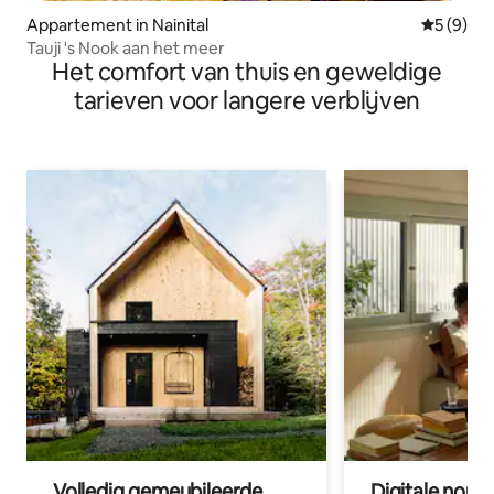
Appartement in Nainital
Gemiddeld
5 (9)
Tauji 's Nook aan het meer
Het comfort van thuis en geweldige
tarieven voor langere verblijven
Volledig gemeubileerde
Digitale nom