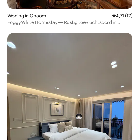
Woning in Ghoom
Gemiddelde b
4,71 (17)
FoggyWhite Homestay — Rustig toevluchtsoord in
Ghoom Hills