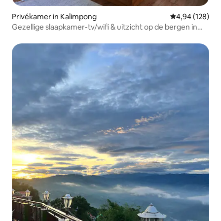
Privékamer in Kalimpong
Gemiddelde beo
4,94 (128)
Gezellige slaapkamer-tv/wifi & uitzicht op de bergen in
Kalimpong