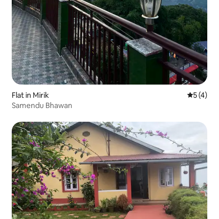
Flat in Mirik
Gemiddeld
5 (4)
Samendu Bhawan