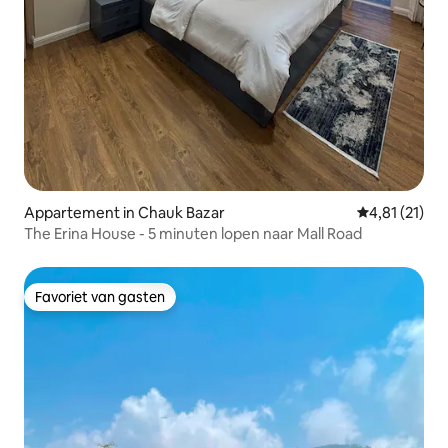
Appartement in Chauk Bazar
Gemiddelde b
4,81 (21)
The Erina House - 5 minuten lopen naar Mall Road
Favoriet van gasten
Favoriet van gasten