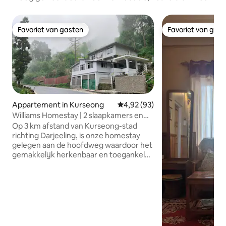
Favoriet van gasten
Favoriet van gas
Favoriet van gasten
Favoriet van gas
Appartement in Kurseong
Gemiddelde beoordeling van 4,
4,92 (93)
Williams Homestay | 2 slaapkamers en
woonkamer | Gratis ontbijt
Op 3 km afstand van Kurseong-stad
richting Darjeeling, is onze homestay
gelegen aan de hoofdweg waardoor het
gemakkelijk herkenbaar en toegankelijk
is voor gasten die van plan zijn om hun
eigen voertuigen of gasten mee te
nemen die in gedeelde taxi 's komen. Als
je agenda is om te rusten, te lezen,
vanuit huis te werken, wandelingen te
maken langs een weg omzoomd met
dennenbomen en detoxen en