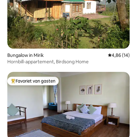
Bungalow in Mirik
Gemiddelde be
4,86 (14)
Hornbill-appartement, Birdsong Home
Favoriet van gasten
Topfavoriet van gasten