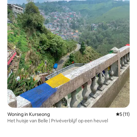
Woning in Kurseong
Gemiddeld
5 (11)
Het huisje van Belle | Privéverblijf op een heuvel