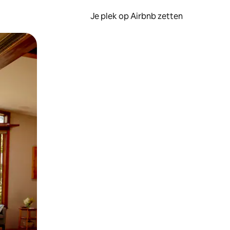
Je plek op Airbnb zetten
en of swipen.