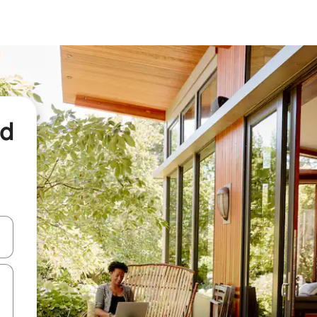
nd
een keuze met je de pijltjestoetsen omhoog en omlaag, óf door te tikk