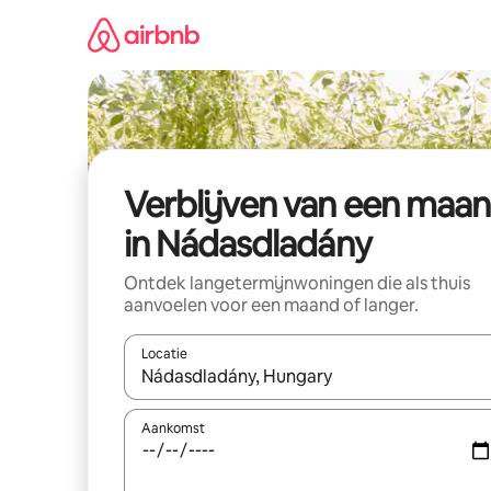
Ga
direct
naar
inhoud
Verblijven van een maa
in Nádasdladány
Ontdek langetermijnwoningen die als thuis
aanvoelen voor een maand of langer.
Locatie
Wanneer er resultaten beschikbaar zijn, maak je 
Aankomst