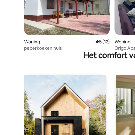
Woning
Gemiddelde beoorde
5 (12)
Woning
peperkoeken huis
Origo Ap
Het comfort va