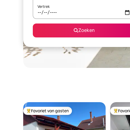
Vertrek
Zoeken
Favoriet van gasten
Favor
Topfavoriet van gasten
Topfavor