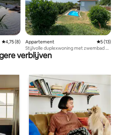
ecensies
Gemiddelde beoordeling van 4,75 op 5, 8 recensies
4,75 (8)
Appartement
Gemiddelde beoord
5 (13)
Stijlvolle duplexwoning met zwembad en
gere verblijven
panoramisch uitzicht op het meer