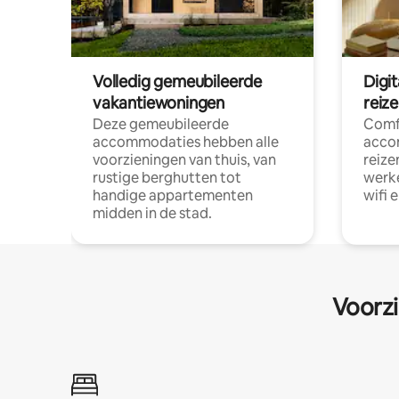
Volledig gemeubileerde
Digi
vakantiewoningen
reiz
Deze gemeubileerde
Comf
accommodaties hebben alle
acco
voorzieningen van thuis, van
reize
rustige berghutten tot
werke
handige appartementen
wifi 
midden in de stad.
Voorzi