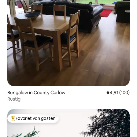
Bungalow in County Carlow
Gemiddelde beo
4,91 (100)
Rustig
Favoriet van gasten
Topfavoriet van gasten