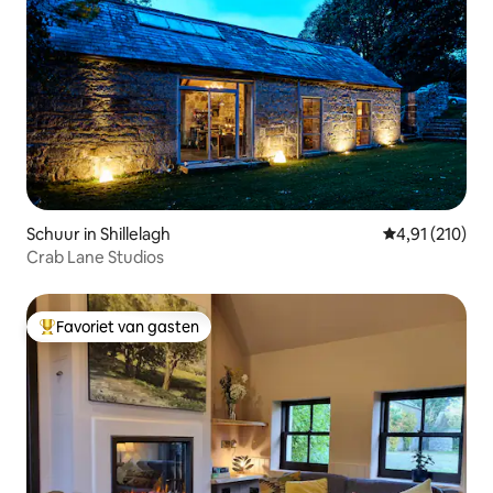
Schuur in Shillelagh
Gemiddelde beo
4,91 (210)
Crab Lane Studios
Favoriet van gasten
Topfavoriet van gasten