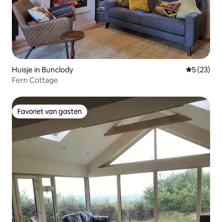
Huisje in Bunclody
Gemiddelde
5 (23)
Fern Cottage
Favoriet van gasten
Favoriet van gasten