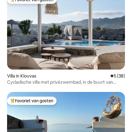
Topfavoriet van gasten
Villa in Klouvas
Gemiddelde
5 (38)
Cycladische villa met privézwembad, in de buurt van
Mykonos-stad
Favoriet van gasten
Topfavoriet van gasten