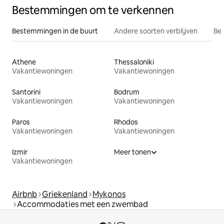
Bestemmingen om te verkennen
Bestemmingen in de buurt
Andere soorten verblijven
Bes
Athene
Thessaloniki
Vakantiewoningen
Vakantiewoningen
Santorini
Bodrum
Vakantiewoningen
Vakantiewoningen
Paros
Rhodos
Vakantiewoningen
Vakantiewoningen
Izmir
Meer tonen
Vakantiewoningen
Airbnb
Griekenland
Mykonos
Accommodaties met een zwembad