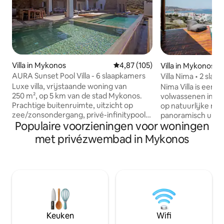
Villa in Mykonos
Gemiddelde beoordeling van 4,8
4,87 (105)
Villa in Mykonos
AURA Sunset Pool Villa - 6 slaapkamers
Villa Nima • 2 sl
• Zeezicht • Myko
Luxe villa, vrijstaande woning van
Nima Villa is een p
250 m², op 5 km van de stad Mykonos.
volwassenen in M
Prachtige buitenruimte, uitzicht op
op natuurlijke ro
zee/zonsondergang, privé-infinitypool,
panoramisch uitzi
Populaire voorzieningen voor woningen
volledig uitgeruste buitenkeuken,
en de Egeïsche Zee
lounge- en eethoek HOOFDGEBOUW: 3
gerenoveerd en b
met privézwembad in Mykonos
tweepersoonskamers en 3 badkamers
slaapkamers met 
(waarvan 2 met eigen badkamer op de
volledig uitgerus
bovenste verdieping) GASTENVERBLIJF
elegante woonkam
(benedenverdieping): 1 slaapkamer met
erkers. Een eigen
tweepersoonsbed + keukenhoek met
zwembad biedt de
woonkamer met slaapbank voor 2
te ontspannen bi
personen + één badkamer
allemaal op loopaf
2 GASTENKAMERS met eigen badkamer
boetieks en het n
Keuken
Wifi
(bij het zwembad) Volledig voorzien van
een verfijnd en on