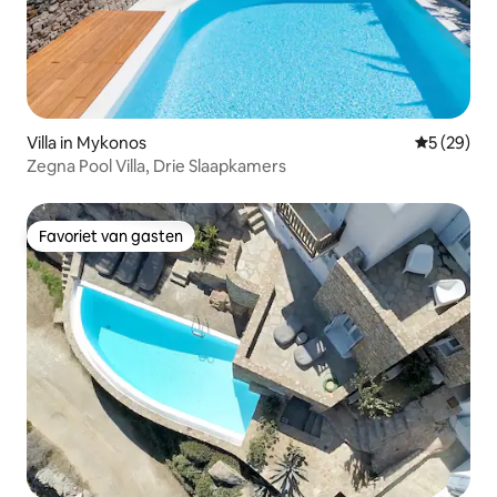
Villa in Mykonos
Gemiddelde
5 (29)
Zegna Pool Villa, Drie Slaapkamers
Favoriet van gasten
Favoriet van gasten