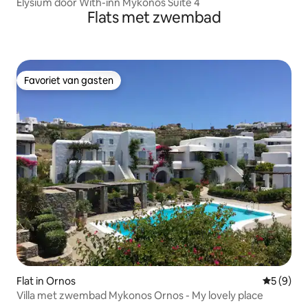
Elysium door With-inn Mykonos Suite 4
Flats met zwembad
Favoriet van gasten
Favoriet van gasten
Flat in Ornos
Gemiddeld
5 (9)
Villa met zwembad Mykonos Ornos - My lovely place