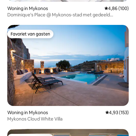
Woning in Mykonos
Gemiddelde beo
4,86 (100)
Dominique's Place @ Mykonos-stad met gedeeld
zwembad!
Favoriet van gasten
Favoriet van gasten
Woning in Mykonos
Gemiddelde beo
4,93 (153)
Mykonos Cloud White Villa