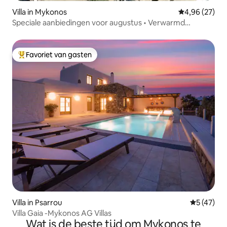
Villa in Mykonos
Gemiddelde be
4,96 (27)
Speciale aanbiedingen voor augustus • Verwarmd
zwembad • Villa Azurite
Favoriet van gasten
Topfavoriet van gasten
Villa in Psarrou
Gemiddelde
5 (47)
Villa Gaia -Mykonos AG Villas
Wat is de beste tijd om Mykonos te