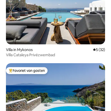
Villa in Mykonos
Gemiddelde
5 (32)
Villa Cataleya Privézwembad
Favoriet van gasten
Topfavoriet van gasten