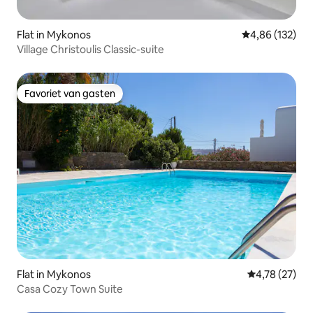
Flat in Mykonos
Gemiddelde beo
4,86 (132)
Village Christoulis Classic-suite
Favoriet van gasten
Favoriet van gasten
Flat in Mykonos
Gemiddelde be
4,78 (27)
Casa Cozy Town Suite