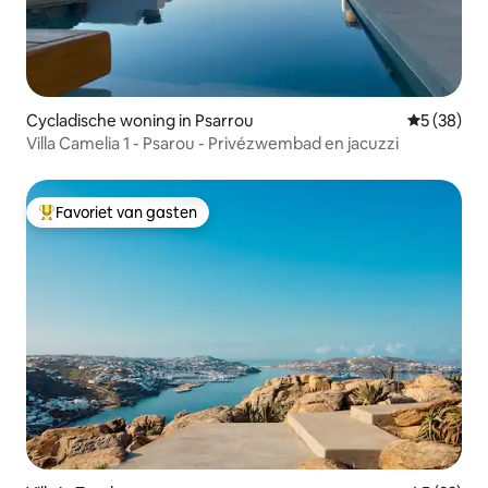
Cycladische woning in Psarrou
Gemiddelde
5 (38)
Villa Camelia 1 - Psarou - Privézwembad en jacuzzi
Favoriet van gasten
Topfavoriet van gasten