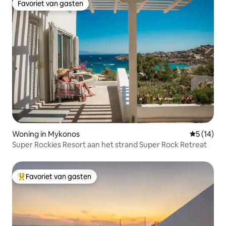
Favoriet van gasten
Favoriet van gasten
Woning in Mykonos
Gemiddelde
5 (14)
Super Rockies Resort aan het strand Super Rock Retreat
Favoriet van gasten
Topfavoriet van gasten