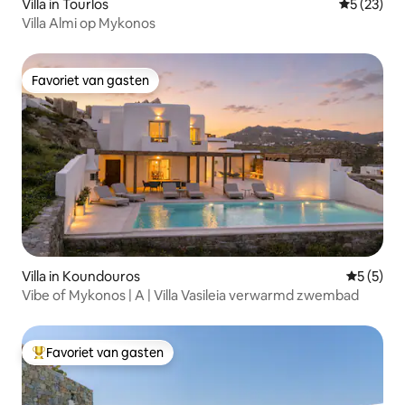
Villa in Tourlos
Gemiddelde
5 (23)
Villa Almi op Mykonos
Favoriet van gasten
Favoriet van gasten
Villa in Koundouros
Gemiddeld
5 (5)
Vibe of Mykonos | A | Villa Vasileia verwarmd zwembad
Favoriet van gasten
Topfavoriet van gasten