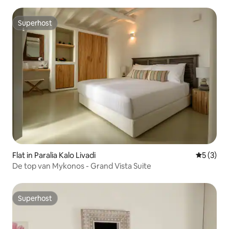
Superhost
Superhost
Flat in Paralia Kalo Livadi
Gemiddeld
5 (3)
De top van Mykonos - Grand Vista Suite
Superhost
Superhost