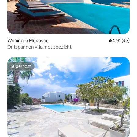
Woning in Μύκονος
Gemiddelde b
4,91 (43)
Ontspannen villa met zeezicht
Superhost
Superhost