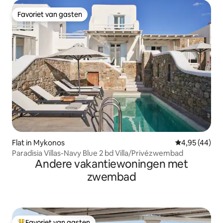
Favoriet van gasten
Favoriet van gasten
Flat in Mykonos
Gemiddelde be
4,95 (44)
Paradisia Villas-Navy Blue 2 bd Villa/Privézwembad
Andere vakantiewoningen met
zwembad
Favoriet van gasten