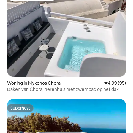
Woning in Mykonos Chora
Gemiddelde be
4,99 (95)
Daken van Chora, herenhuis met zwembad op het dak
Superhost
Superhost