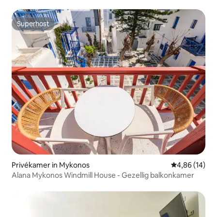
Superhost
Superhost
Privékamer in Mykonos
Gemiddelde be
4,86 (14)
Alana Mykonos Windmill House - Gezellig balkonkamer