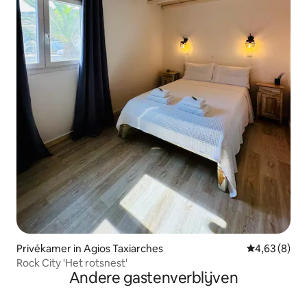
Privékamer in Agios Taxiarches
Gemiddelde b
4,63 (8)
Rock City 'Het rotsnest'
Andere gastenverblijven