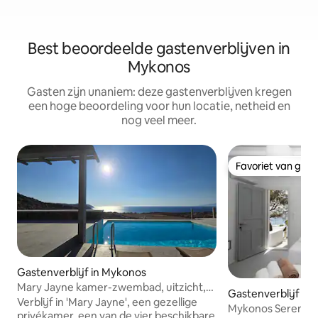
Best beoordeelde gastenverblijven in
Mykonos
Gasten zijn unaniem: deze gastenverblijven kregen
een hoge beoordeling voor hun locatie, netheid en
nog veel meer.
Favoriet van gas
Favoriet van gas
Gastenverblijf in Mykonos
Mary Jayne kamer-zwembad, uitzicht,
Gastenverblijf in
herinneringen in het paradijs.
Verblijf in 'Mary Jayne', een gezellige
Mykonos Serendipi
privékamer, een van de vier beschikbare