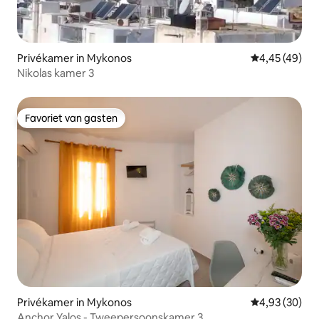
Privékamer in Mykonos
Gemiddelde be
4,45 (49)
Nikolas kamer 3
Favoriet van gasten
Favoriet van gasten
Privékamer in Mykonos
Gemiddelde be
4,93 (30)
Anchor Yalos - Tweepersoonskamer 3