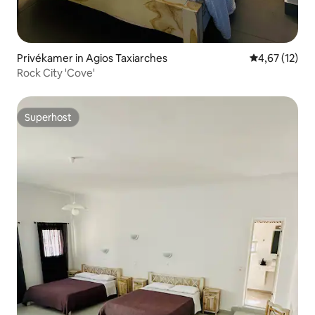
Privékamer in Agios Taxiarches
Gemiddelde be
4,67 (12)
Rock City 'Cove'
Superhost
Superhost