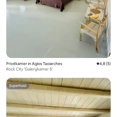
Privékamer in Agios Taxiarches
Gemiddelde 
4,8 (5)
Rock City 'Galerijkamer 5'
Superhost
Superhost