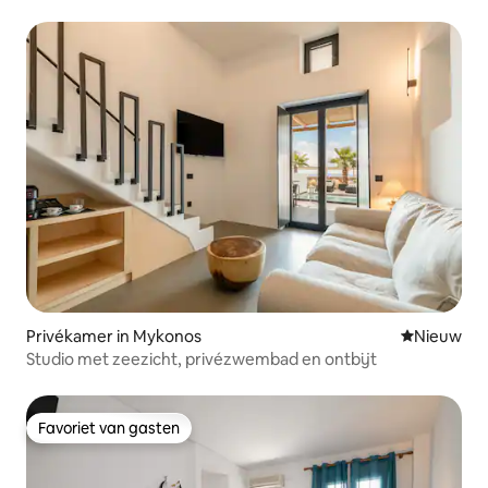
Driepersoonskamer
Privékamer in Mykonos
Nieuwe ac
Nieuw
Studio met zeezicht, privézwembad en ontbijt
Favoriet van gasten
Favoriet van gasten