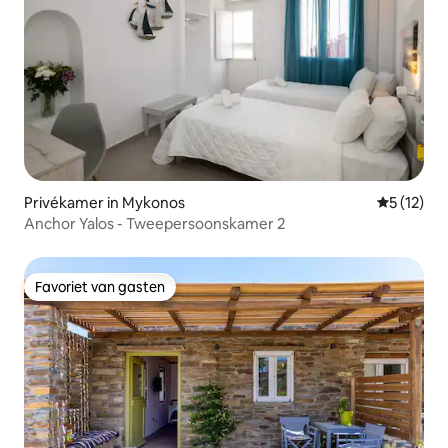
Privékamer in Mykonos
Gemiddeld
5 (12)
Anchor Yalos - Tweepersoonskamer 2
Favoriet van gasten
Favoriet van gasten