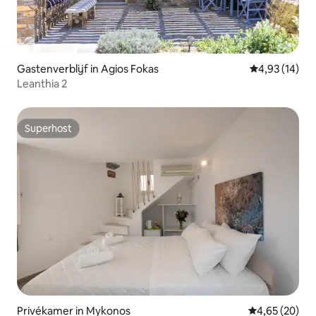
Gastenverblijf in Agios Fokas
Gemiddelde be
4,93 (14)
Leanthia 2
Superhost
Superhost
Privékamer in Mykonos
Gemiddelde be
4,65 (20)