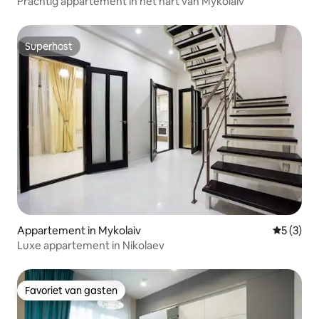
Prachtig appartement in het hart van Mykolaiv
Superhost
Superhost
Appartement in Mykolaiv
Gemiddeld
5 (3)
Luxe appartement in Nikolaev
Favoriet van gasten
Favoriet van gasten