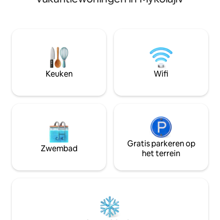
sandy beach, Tavr
bars and restauran
minutes' walk. 7 m
by taxi, 15 minutes
Washer, hairdryer, 
slippers, fresh lin
cleaned after ever
Keuken
Wifi
Gratis parkeren op
Zwembad
het terrein