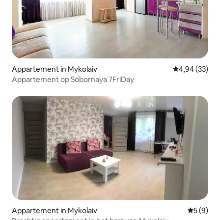
Appartement in Mykolaiv
Gemiddelde be
4,94 (33)
Appartement op Sobornaya 7FriDay
Appartement in Mykolaiv
Gemiddeld
5 (9)