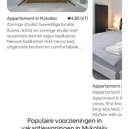
Appartement in Mykolaiv
Gemiddelde beoordeling van 4,
4,85 (47)
Zonnige studio! Geweldige locatie.
Ruime, lichte en zonnige studio met
queensize bed en eigen badkamer.
Nieuwe badkamer met nieuw bad,
uitgeruste keuken en comfortabele
eethoek. Als je van het nachtleven, de
centrale locatie, geweldig eten, een
gezellige en rustige plek om te rusten
houdt, dan is deze plek voor jou. Mijn
ruimte is vlakbij de modewinkels,
restaurants en prachtige plekken van de
stad. Je zult genieten van mijn plek
Appartement in M
vanwege de buurt, de mensen en het
Appartement met ui
licht. Het is het beste appartement voor
de Riviera
Apartment in Rivie
koppels, solo-avonturiers en zakelijke
views, first line. O
reizigers.
king-size bed, Sma
kitchen with oven,
Populaire voorzieningen in
panoramic windows
with fresh air. Ele
vakantiewoningen in Mykolajiv