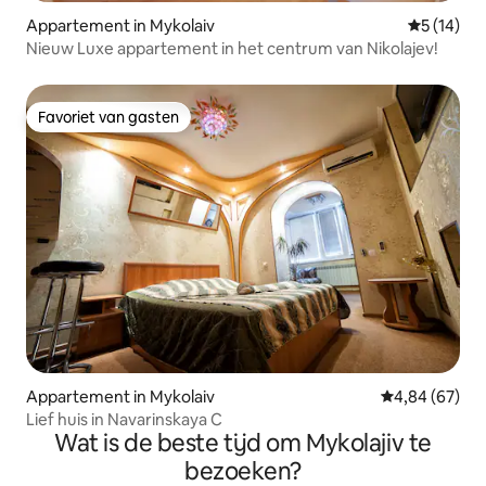
Appartement in Mykolaiv
Gemiddelde
5 (14)
Nieuw Luxe appartement in het centrum van Nikolajev!
Favoriet van gasten
Favoriet van gasten
Appartement in Mykolaiv
Gemiddelde be
4,84 (67)
Lief huis in Navarinskaya C
Wat is de beste tijd om Mykolajiv te
bezoeken?