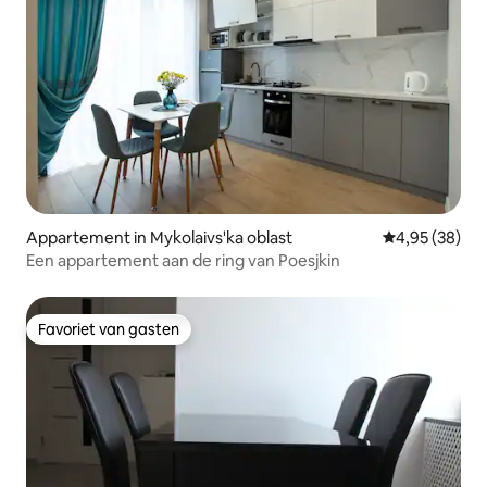
Appartement in Mykolaivs'ka oblast
Gemiddelde be
4,95 (38)
Een appartement aan de ring van Poesjkin
Favoriet van gasten
Favoriet van gasten