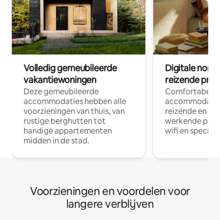
Volledig gemeubileerde
Digitale nom
vakantiewoningen
reizende prof
Deze gemeubileerde
Comfortabele
accommodaties hebben alle
accommodatie
voorzieningen van thuis, van
reizende en op
rustige berghutten tot
werkende profe
handige appartementen
wifi en special
midden in de stad.
Voorzieningen en voordelen voor
langere verblijven