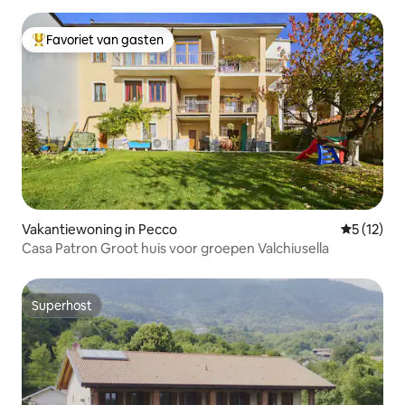
Favoriet van gasten
Topfavoriet van gasten
Vakantiewoning in Pecco
Gemiddeld
5 (12)
Casa Patron Groot huis voor groepen Valchiusella
Superhost
Superhost