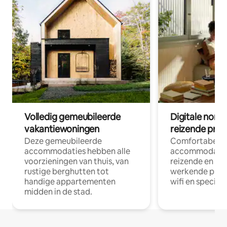
Volledig gemeubileerde
Digitale nom
vakantiewoningen
reizende prof
Deze gemeubileerde
Comfortabele
accommodaties hebben alle
accommodatie
voorzieningen van thuis, van
reizende en op
rustige berghutten tot
werkende profe
handige appartementen
wifi en special
midden in de stad.