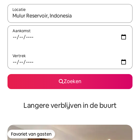
Locatie
Wanneer er resultaten beschikbaar zijn, maak je een keuze met 
Aankomst
Vertrek
Zoeken
Langere verblijven in de buurt
Favoriet van gasten
Favoriet van gasten