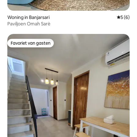
Woning in Banjarsari
Gemiddeld
5 (6)
Paviljoen Omah Sarè
Favoriet van gasten
Favoriet van gasten