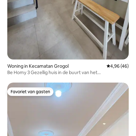
Woning in Kecamatan Grogol
Gemiddelde be
4,96 (46)
Be Homy 3 Gezellig huis in de buurt van het
winkelcentrum
Favoriet van gasten
Favoriet van gasten