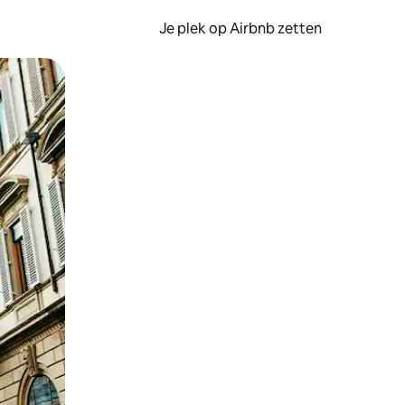
Je plek op Airbnb zetten
en of swipen.