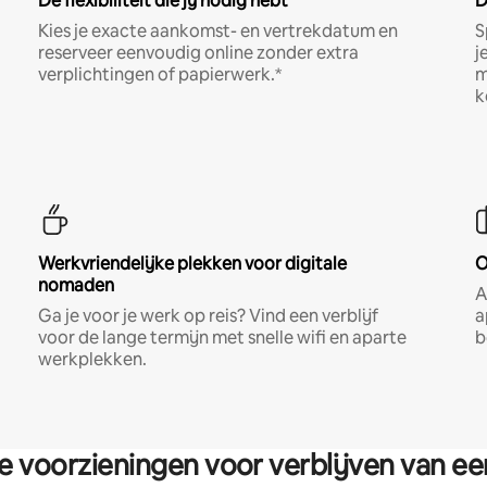
De flexibiliteit die jij nodig hebt
D
Kies je exacte aankomst- en vertrekdatum en
S
reserveer eenvoudig online zonder extra
j
verplichtingen of papierwerk.*
m
k
Werkvriendelijke plekken voor digitale
O
nomaden
A
Ga je voor je werk op reis? Vind een verblijf
a
voor de lange termijn met snelle wifi en aparte
b
werkplekken.
re voorzieningen voor verblijven van e