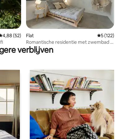
ecensies
Gemiddelde beoordeling van 4,88 op 5, 52 recensies
4,88 (52)
Flat
Gemiddelde beoorde
5 (122)
huis tuin wifi
Romantische residentie met zwembad in
gere verblijven
de Chianti