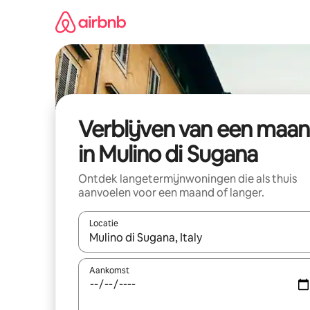
Ga
direct
naar
inhoud
Verblijven van een maa
in Mulino di Sugana
Ontdek langetermijnwoningen die als thuis
aanvoelen voor een maand of langer.
Locatie
Wanneer er resultaten beschikbaar zijn, maak je 
Aankomst