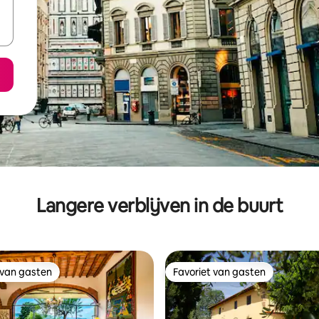
Langere verblijven in de buurt
 van gasten
Favoriet van gasten
 van gasten
Favoriet van gasten