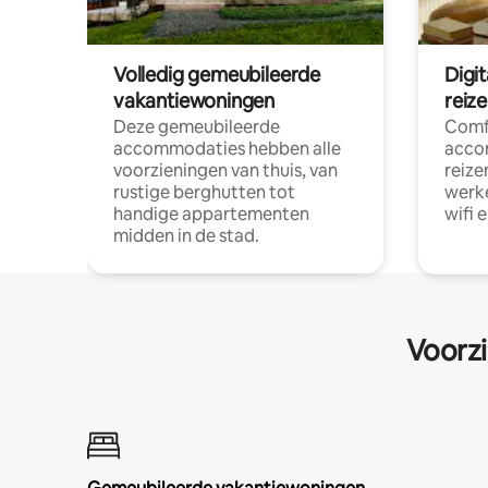
Volledig gemeubileerde
Digi
vakantiewoningen
reiz
Deze gemeubileerde
Comf
accommodaties hebben alle
acco
voorzieningen van thuis, van
reize
rustige berghutten tot
werke
handige appartementen
wifi 
midden in de stad.
Voorzi