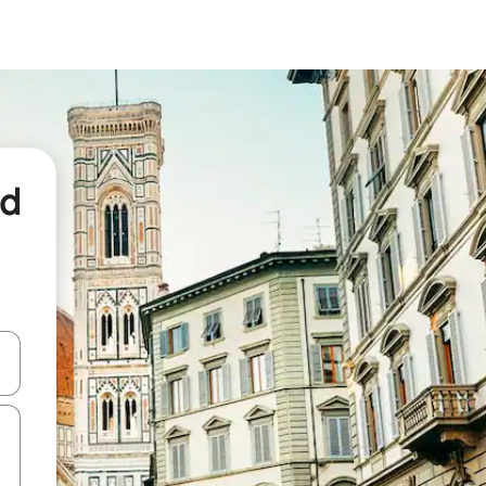
nd
een keuze met je de pijltjestoetsen omhoog en omlaag, óf door te tikk