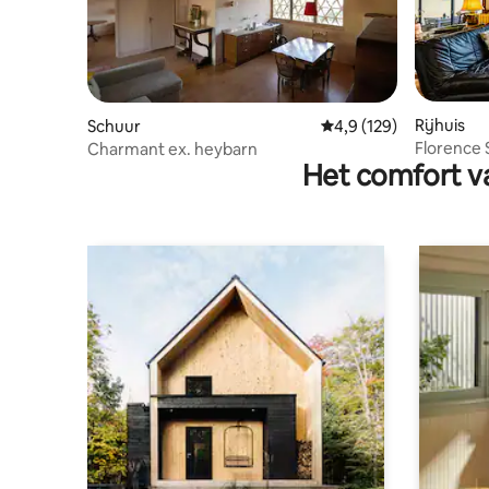
Rijhuis
Schuur
Gemiddelde beoordelin
4,9 (129)
Florence S
Charmant ex. heybarn
Het comfort va