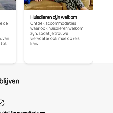
Huisdieren zijn welkom
e de
Ontdek accommodaties
waar ook huisdieren welkom
zijn, zodat je trouwe
, van
viervoeter ook mee op reis
 tot
kan.
blijven