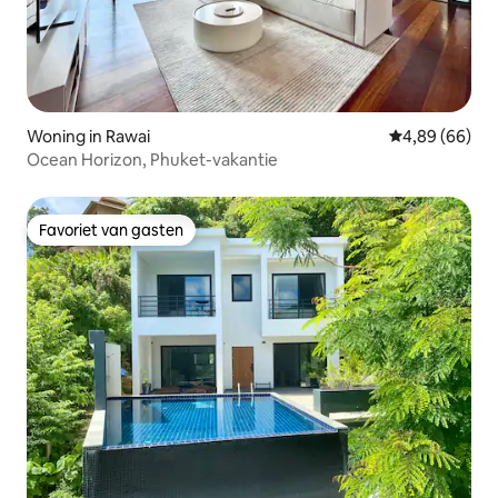
Woning in Rawai
Gemiddelde be
4,89 (66)
Ocean Horizon, Phuket-vakantie
Favoriet van gasten
Favoriet van gasten