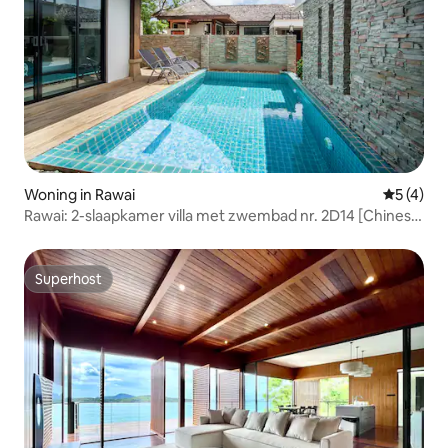
Woning in Rawai
Gemiddeld
5 (4)
Rawai: 2-slaapkamer villa met zwembad nr. 2D14 [Chinese
selectie] 3 minuten lopen naar het strand, dicht bij
supermarkt, McDonald's en de pier
Superhost
Superhost