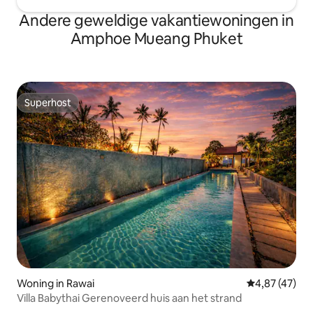
Andere geweldige vakantiewoningen in
Amphoe Mueang Phuket
Superhost
Superhost
Woning in Rawai
Gemiddelde be
4,87 (47)
Villa Babythai Gerenoveerd huis aan het strand