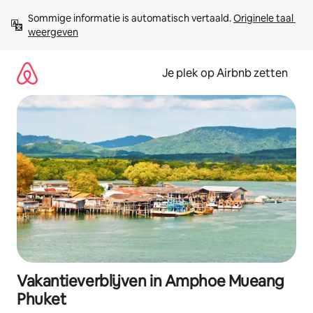
Ga
Sommige informatie is automatisch vertaald. 
Originele taal 
direct
weergeven
naar
inhoud
Je plek op Airbnb zetten
Vakantieverblijven in Amphoe Mueang
Phuket