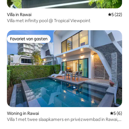
Villa in Rawai
Gemiddelde
5 (22)
Villa met infinity pool @ Tropical Viewpoint
Favoriet van gasten
Favoriet van gasten
Woning in Rawai
Gemiddeld
5 (6)
Villa 1 met twee slaapkamers en privézwembad in Rawai,
Phuket