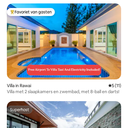
Favoriet van gasten
Topfavoriet van gasten
Villa in Rawai
Gemiddeld
5 (11)
Villa met 2 slaapkamers en zwembad, met 8-ball en darts!
Superhost
Superhost