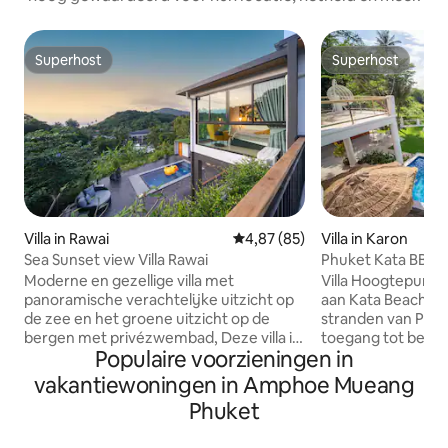
Superhost
Superhost
Superhost
Superhost
Villa in Rawai
Gemiddelde beoordeling van 4,
4,87 (85)
Villa in Karon
Sea Sunset view Villa Rawai
Phuket Kata BB Vil
Moderne en gezellige villa met
Villa Hoogtepunten Toplocatie: Gele
panoramische verachtelijke uitzicht op
aan Kata Beach, e
de zee en het groene uitzicht op de
stranden van Phu
bergen met privézwembad, Deze villa is
toegang tot bezi
Populaire voorzieningen in
ontworpen en door mijzelf ingericht en
Prachtig uitzicht 
natuurlijk is elk kunstwerk van mijzelf.
ononderbroken uit
vakantiewoningen in Amphoe Mueang
Villa met 3 slaapkamers is ontworpen op
Andamanse Zee van
Phuket
basis van vele jaren ervaring van een
slaapkamers. Spectaculaire
verhuurder en mijn reis, De
zonsondergangen: