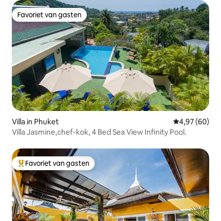
Favoriet van gasten
Favoriet van gasten
Villa in Phuket
Gemiddelde be
4,97 (60)
Villa Jasmine,chef-kok, 4 Bed Sea View Infinity Pool.
Favoriet van gasten
Topfavoriet van gasten