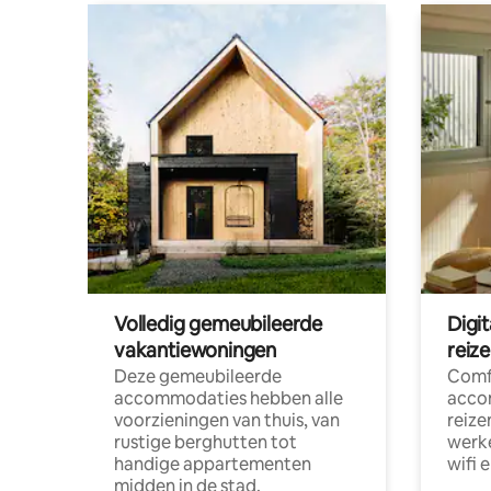
Volledig gemeubileerde
Digi
vakantiewoningen
reiz
Deze gemeubileerde
Comf
accommodaties hebben alle
acco
voorzieningen van thuis, van
reize
rustige berghutten tot
werke
handige appartementen
wifi 
midden in de stad.