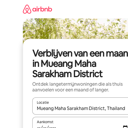
Ga
direct
naar
inhoud
Verblijven van een maa
in Mueang Maha
Sarakham District
Ontdek langetermijnwoningen die als thuis
aanvoelen voor een maand of langer.
Locatie
Wanneer er resultaten beschikbaar zijn, maak je 
Aankomst