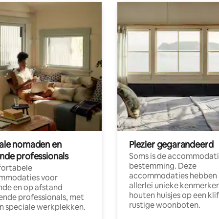
tale nomaden en
Plezier gegarandeerd
ende professionals
Soms is de accommodati
bestemming. Deze
ortabele
accommodaties hebben
mmodaties voor
allerlei unieke kenmerken
nde en op afstand
houten huisjes op een klif
nde professionals, met
rustige woonboten.
en speciale werkplekken.