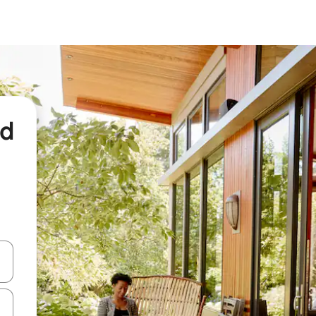
nd
een keuze met je de pijltjestoetsen omhoog en omlaag, óf door te tikk