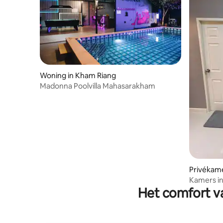
Woning in Kham Riang
Madonna Poolvilla Mahasarakham
Privékame
Kamers i
Het comfort va