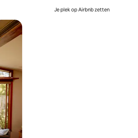
Je plek op Airbnb zetten
en of swipen.