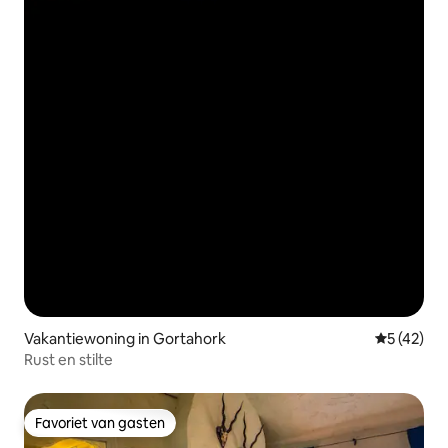
Vakantiewoning in Gortahork
Gemiddelde
5 (42)
Rust en stilte
Favoriet van gasten
Favoriet van gasten