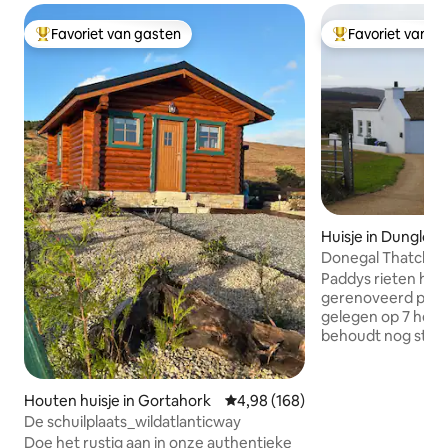
Favoriet van gasten
Favoriet van g
Topfavoriet van gasten
Topfavoriet van 
Huisje in Dungloe
Donegal Thatch C
Paddys rieten huis
gerenoveerd pan
gelegen op 7 hec
behoudt nog steed
kenmerken/karakt
interne zichtbare
open haard waardo
Houten huisje in Gortahork
Gemiddelde beoordeling van 4,9
4,98 (168)
is. Dit gebied is z
De schuilplaats_wildatlanticway
wandelingen in de 
Doe het rustig aan in onze authentieke