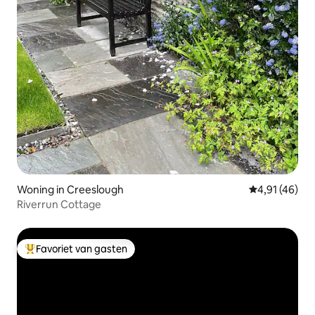
Woning in Creeslough
Gemiddelde be
4,91 (46)
Riverrun Cottage
Favoriet van gasten
Topfavoriet van gasten