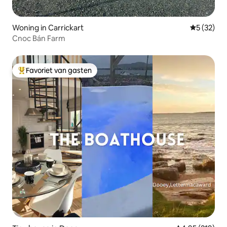
Woning in Carrickart
Gemiddelde
5 (32)
Cnoc Bán Farm
Favoriet van gasten
Topfavoriet van gasten