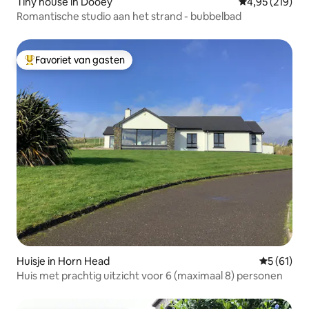
Tiny house in Dooey
Gemiddelde beo
4,95 (219)
Romantische studio aan het strand - bubbelbad
Favoriet van gasten
Topfavoriet van gasten
Huisje in Horn Head
Gemiddelde
5 (61)
Huis met prachtig uitzicht voor 6 (maximaal 8) personen