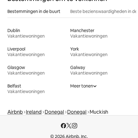
Bestemmingen in de buurt
Beste bezienswaardigheden in de
Dublin
Manchester
Vakantiewoningen
Vakantiewoningen
Liverpool
York
Vakantiewoningen
Vakantiewoningen
Glasgow
Galway
Vakantiewoningen
Vakantiewoningen
Belfast
Meer tonen
Vakantiewoningen
Airbnb
Ireland
Donegal
Donegal
Muckish
© 2026 Airbnb, Inc.