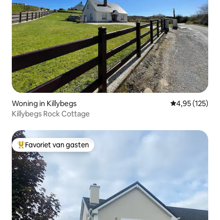
Woning in Killybegs
Gemiddelde beo
4,95 (125)
Killybegs Rock Cottage
Favoriet van gasten
Topfavoriet van gasten