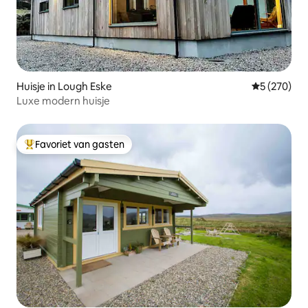
Huisje in Lough Eske
Gemiddelde 
5 (270)
Luxe modern huisje
Favoriet van gasten
Topfavoriet van gasten