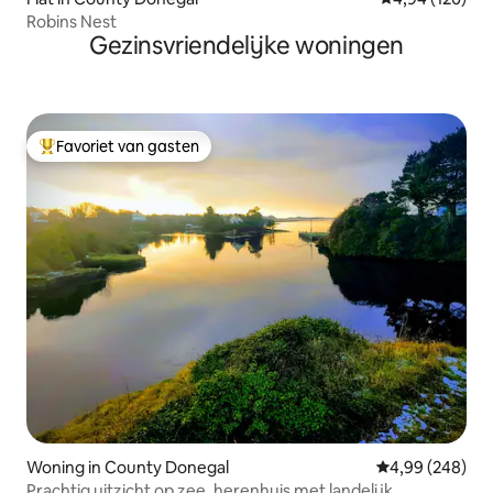
Robins Nest
Gezinsvriendelijke woningen
Favoriet van gasten
Topfavoriet van gasten
Woning in County Donegal
Gemiddelde beo
4,99 (248)
Prachtig uitzicht op zee, herenhuis met landelijk