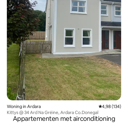
Woning in Ardara
Gemiddelde beo
4,98 (134)
Kittys @ 34 Ard Na Gréine, Ardara Co.Donegal
Appartementen met airconditioning