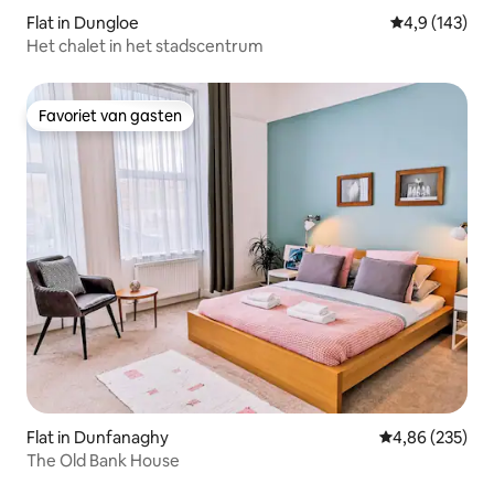
Flat in Dungloe
Gemiddelde be
4,9 (143)
Het chalet in het stadscentrum
Favoriet van gasten
Favoriet van gasten
Flat in Dunfanaghy
Gemiddelde beo
4,86 (235)
The Old Bank House