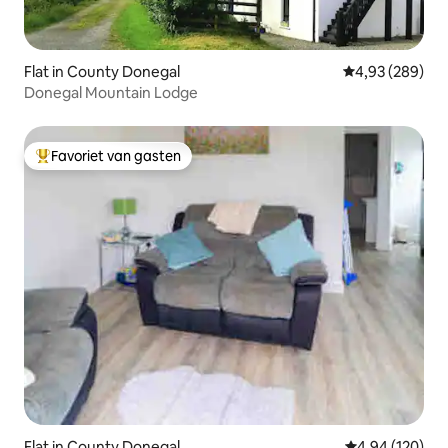
Flat in County Donegal
Gemiddelde beo
4,93 (289)
Donegal Mountain Lodge
Favoriet van gasten
Topfavoriet van gasten
Flat in County Donegal
Gemiddelde beo
4,94 (120)