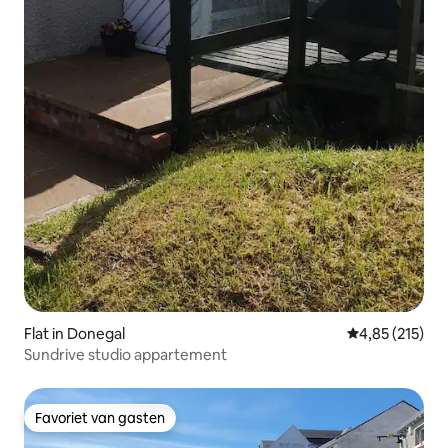
Flat in Donegal
Gemiddelde beo
4,85 (215)
Sundrive studio appartement
Favoriet van gasten
Favoriet van gasten