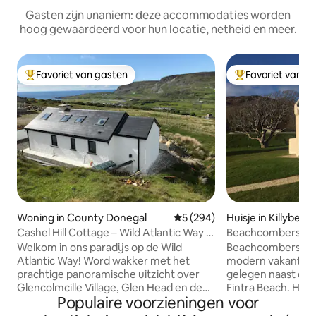
Gasten zijn unaniem: deze accommodaties worden
hoog gewaardeerd voor hun locatie, netheid en meer.
Favoriet van gasten
Favoriet van g
Topfavoriet van gasten
Topfavoriet van 
Woning in County Donegal
Gemiddelde beoordeling van 
5 (294)
Huisje in Killybegs
Cashel Hill Cottage – Wild Atlantic Way –
Beachcombers Co
Zeezicht
Luxury -WIFI-Netfl
Welkom in ons paradijs op de Wild
Beachcombers Cott
Atlantic Way! Word wakker met het
modern vakantieh
prachtige panoramische uitzicht over
gelegen naast de 
Glencolmcille Village, Glen Head en de
Fintra Beach. Het 
Populaire voorzieningen voor
Atlantische Oceaan die gewoon
Atlantic Way op s
onvergetelijk zijn. Glencolmcille Village
rijden van de ber