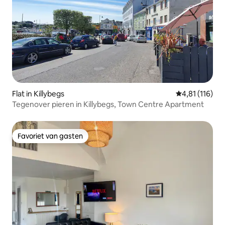
Flat in Killybegs
Gemiddelde be
4,81 (116)
Tegenover pieren in Killybegs, Town Centre Apartment
Favoriet van gasten
Favoriet van gasten