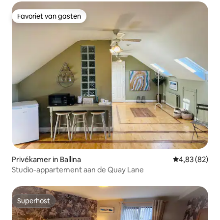
Favoriet van gasten
Favoriet van gasten
Privékamer in Ballina
Gemiddelde be
4,83 (82)
Studio-appartement aan de Quay Lane
Superhost
Superhost