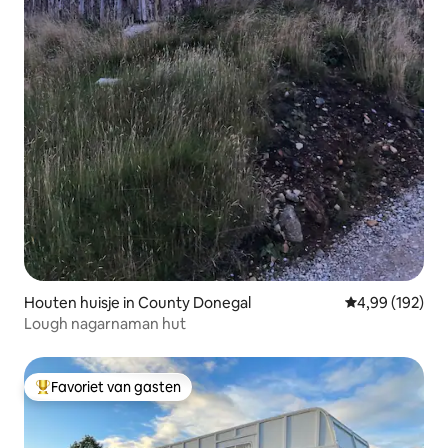
Houten huisje in County Donegal
Gemiddelde beo
4,99 (192)
Lough nagarnaman hut
Favoriet van gasten
Topfavoriet van gasten