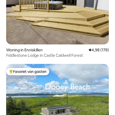
Woning in Enniskillen
Gemiddelde beo
4,98 (179)
Fiddlestone Lodge in Castle Caldwell Forest
Favoriet van gasten
Topfavoriet van gasten