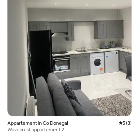
Appartement in Co Donegal
Gemiddeld
5 (3)
Wavecrest appartement 2