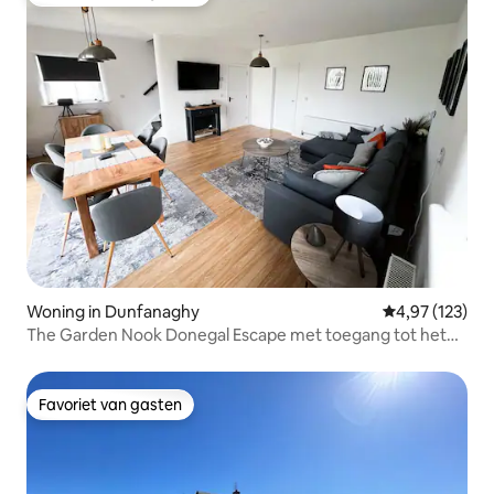
Topfavoriet van gasten
Woning in Dunfanaghy
Gemiddelde beo
4,97 (123)
The Garden Nook Donegal Escape met toegang tot het
strand
Favoriet van gasten
Favoriet van gasten