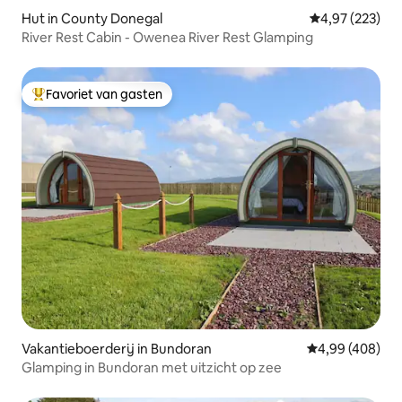
Hut in County Donegal
Gemiddelde beo
4,97 (223)
River Rest Cabin - Owenea River Rest Glamping
Favoriet van gasten
Topfavoriet van gasten
Vakantieboerderij in Bundoran
Gemiddelde beo
4,99 (408)
Glamping in Bundoran met uitzicht op zee