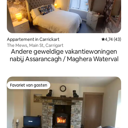
Appartement in Carrickart
Gemiddelde b
4,74 (43)
The Mews, Main St, Carrigart
Andere geweldige vakantiewoningen
nabij Assarancagh / Maghera Waterval
Favoriet van gasten
Favoriet van gasten