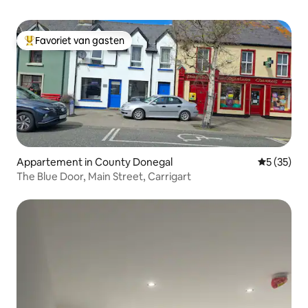
Favoriet van gasten
Topfavoriet van gasten
Appartement in County Donegal
Gemiddelde
5 (35)
The Blue Door, Main Street, Carrigart