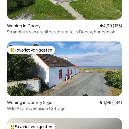
Woning in Dooey
Gemiddelde beo
4,99 (135)
Strandhuis van architectenfamilie in Dooey, honden ok
Favoriet van gasten
Topfavoriet van gasten
Woning in County Sligo
Gemiddelde beo
4,98 (184)
Wild Atlantic Seaside Cottage
Favoriet van gasten