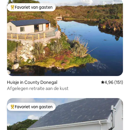
Favoriet van gasten
Topfavoriet van gasten
Huisje in County Donegal
Gemiddelde beo
4,96 (151)
Afgelegen retraite aan de kust
Favoriet van gasten
Topfavoriet van gasten