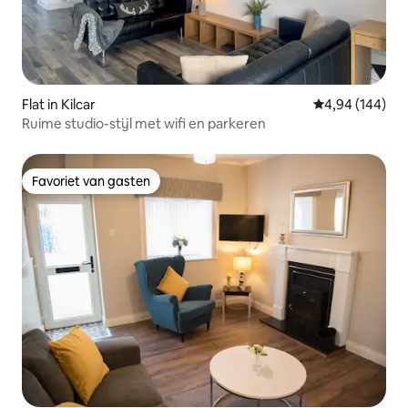
Flat in Kilcar
Gemiddelde beo
4,94 (144)
Ruime studio-stijl met wifi en parkeren
Favoriet van gasten
Favoriet van gasten