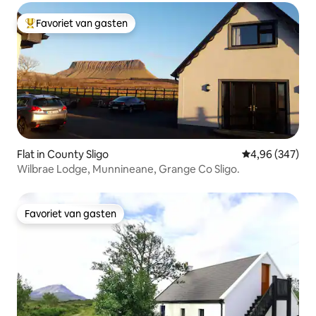
Favoriet van gasten
Topfavoriet van gasten
Flat in County Sligo
Gemiddelde beo
4,96 (347)
Wilbrae Lodge, Munnineane, Grange Co Sligo.
Favoriet van gasten
Favoriet van gasten