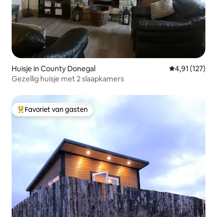
Huisje in County Donegal
Gemiddelde be
4,91 (127)
Gezellig huisje met 2 slaapkamers
Favoriet van gasten
Topfavoriet van gasten