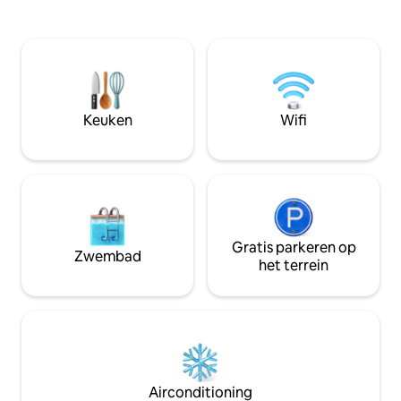
Millennium Forum
uitzicht op de brug vanuit dit speciaal
zijn allemaal op l
gebouwde appartement zal niet
appartement is in
teleurstellen. Dit appartement op de
standaard en heeft
eerste verdieping toegankelijk met de
ingerichte keuke
lift of trap. Beveiligd parkeren,buiten de
een flatscreen-t
straat. Een korte wandeling over de
douche. Er worden absoluut geen
Craigavon-brug of The Peace Bridge laat
Keuken
Wifi
feestjes toegesta
je achter in het drukke stadscentrum
van Derry vol geschiedenis en cultuur.
Gratis parkeren op
Zwembad
het terrein
Airconditioning