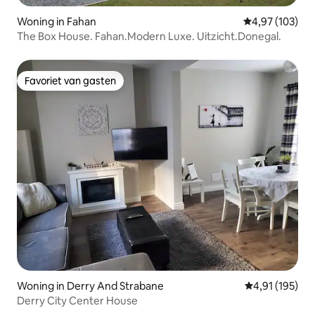
Woning in Fahan
Gemiddelde beo
4,97 (103)
The Box House. Fahan.Modern Luxe. Uitzicht.Donegal.
Favoriet van gasten
Favoriet van gasten
Woning in Derry And Strabane
Gemiddelde beo
4,91 (195)
Derry City Center House