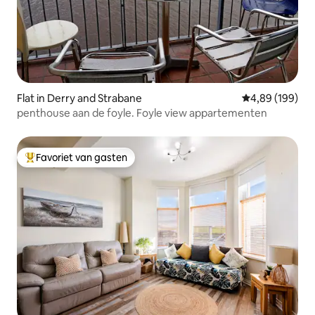
Flat in Derry and Strabane
Gemiddelde beo
4,89 (199)
penthouse aan de foyle. Foyle view appartementen
Favoriet van gasten
Topfavoriet van gasten