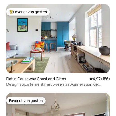
Favoriet van gasten
Topfavoriet van gasten
Flat in Causeway Coast and Glens
Gemiddelde beo
4,97 (156)
Design appartement met twee slaapkamers aan de
noordkust
Favoriet van gasten
Favoriet van gasten