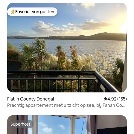
Favoriet van gasten
Topfavoriet van gasten
Flat in County Donegal
Gemiddelde beo
4,92 (155)
Prachtig appartement met uitzicht op zee, bij Fahan Co.
Donegal
Superhost
Superhost