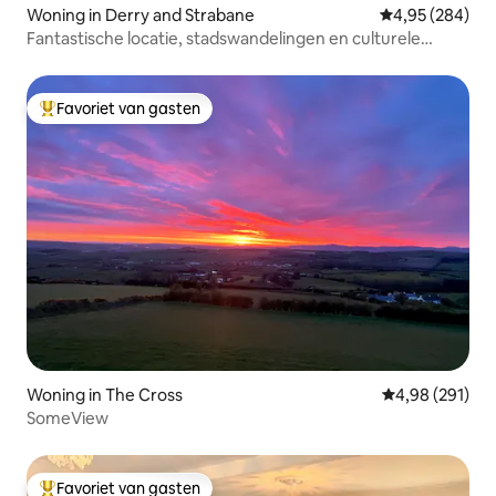
Woning in Derry and Strabane
Gemiddelde beo
4,95 (284)
Fantastische locatie, stadswandelingen en culturele
extravagantie!
Favoriet van gasten
Topfavoriet van gasten
Woning in The Cross
Gemiddelde beo
4,98 (291)
SomeView
Favoriet van gasten