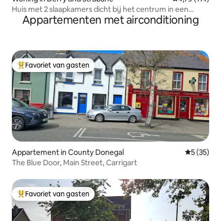
Huis met 2 slaapkamers dicht bij het centrum in een
Appartementen met airconditioning
rustige omgeving
Favoriet van gasten
Topfavoriet van gasten
Appartement in County Donegal
Gemiddelde
5 (35)
The Blue Door, Main Street, Carrigart
Favoriet van gasten
Topfavoriet van gasten