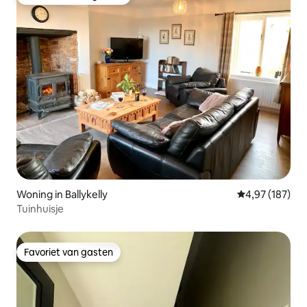
Topfavoriet van gasten
Woning in Ballykelly
Gemiddelde beo
4,97 (187)
Tuinhuisje
Favoriet van gasten
Favoriet van gasten