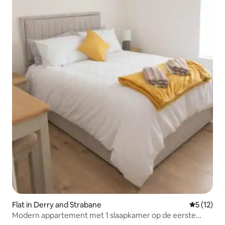
Flat in Derry and Strabane
Gemiddeld
5 (12)
Modern appartement met 1 slaapkamer op de eerste
verdieping in het centrum van Derry