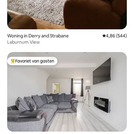
Woning in Derry and Strabane
Gemiddelde beo
4,86 (544)
Laburnum View
Favoriet van gasten
Topfavoriet van gasten