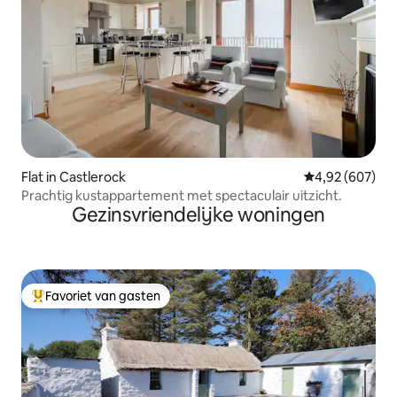
Flat in Castlerock
Gemiddelde beo
4,92 (607)
Prachtig kustappartement met spectaculair uitzicht.
Gezinsvriendelijke woningen
Favoriet van gasten
Topfavoriet van gasten