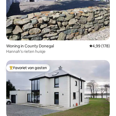
Woning in County Donegal
Gemiddelde beo
4,99 (178)
Hannah's rieten huisje
Favoriet van gasten
Topfavoriet van gasten