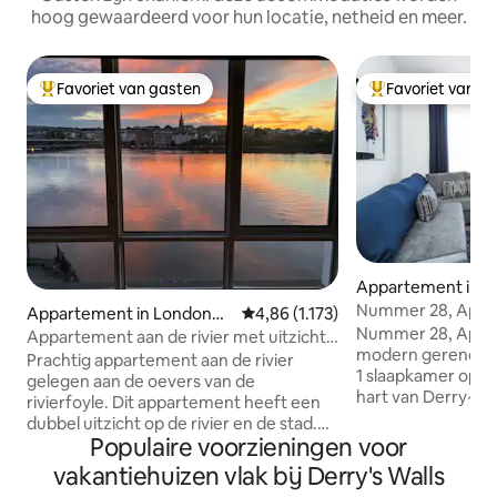
hoog gewaardeerd voor hun locatie, netheid en meer.
Favoriet van gasten
Favoriet van g
Topfavoriet van gasten
Topfavoriet van 
Appartement in 
ry
Nummer 28, Appa
Appartement in Londonde
Gemiddelde beoordeling van 4,86 
4,86 (1.173)
Nummer 28, Appa
rry
Appartement aan de rivier met uitzicht
modern gerenoveerd appartement met
op de stad
Prachtig appartement aan de rivier
1 slaapkamer op ee
gelegen aan de oevers van de
hart van Derry~L
rivierfoyle. Dit appartement heeft een
appartement is gel
dubbel uitzicht op de rivier en de stad.
winkelcentrum Foy
Populaire voorzieningen voor
Terrasdeuren en balkon met opening
winkelcentrum Ri
van de woonkamer in de keuken. De
vakantiehuizen vlak bij Derry's Walls
en restaurants. Mu
locatie, het uitzicht op de stad, het