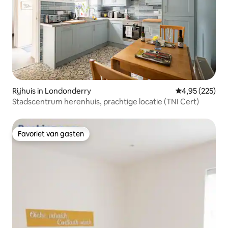
Rijhuis in Londonderry
Gemiddelde beo
4,95 (225)
Stadscentrum herenhuis, prachtige locatie (TNI Cert)
Favoriet van gasten
Favoriet van gasten