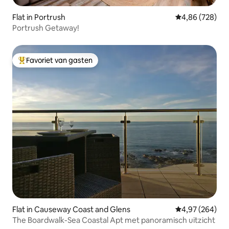
Flat in Portrush
Gemiddelde beo
4,86 (728)
Portrush Getaway!
Favoriet van gasten
Topfavoriet van gasten
Flat in Causeway Coast and Glens
Gemiddelde beo
4,97 (264)
The Boardwalk-Sea Coastal Apt met panoramisch uitzicht