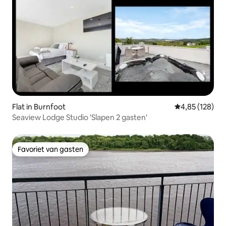
Flat in Burnfoot
Gemiddelde beo
4,85 (128)
Seaview Lodge Studio 'Slapen 2 gasten'
Favoriet van gasten
Favoriet van gasten