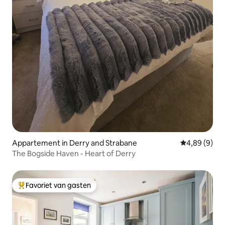
Appartement in Derry and Strabane
Gemiddelde b
4,89 (9)
The Bogside Haven - Heart of Derry
Favoriet van gasten
Topfavoriet van gasten