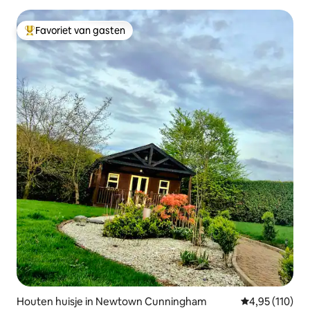
Favoriet van gasten
Topfavoriet van gasten
Houten huisje in Newtown Cunningham
Gemiddelde beo
4,95 (110)