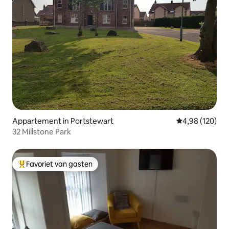
Appartement in Portstewart
Gemiddelde beo
4,98 (120)
32 Millstone Park
Favoriet van gasten
Topfavoriet van gasten