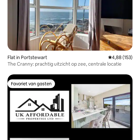
Flat in Portstewart
Gemiddelde beo
4,88 (153)
The Cranny: prachtig uitzicht op zee, centrale locatie
Favoriet van gasten
Favoriet van gasten