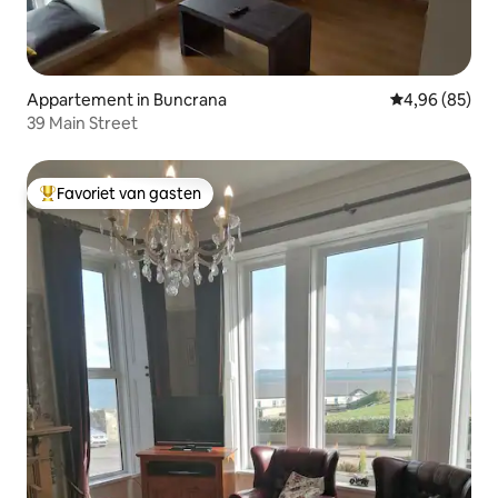
Appartement in Buncrana
Gemiddelde be
4,96 (85)
39 Main Street
Favoriet van gasten
Topfavoriet van gasten