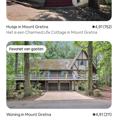
Huisje in Mount Gretna
Gemiddelde be
4,91 (152)
Het is een Charmed Life Cottage in Mount Gretna
Favoriet van gasten
Favoriet van gasten
Woning in Mount Gretna
Gemiddelde be
4,91 (211)