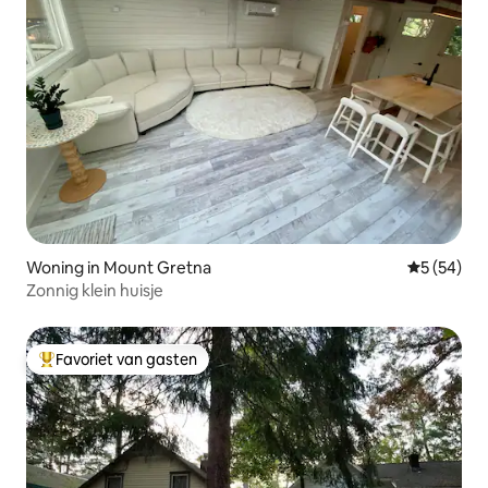
Woning in Mount Gretna
Gemiddelde
5 (54)
Zonnig klein huisje
Favoriet van gasten
Topfavoriet van gasten