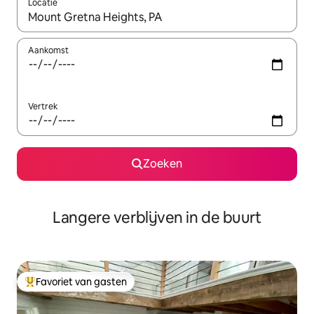
Locatie
Wanneer er resultaten beschikbaar zijn, maak je een keuze met 
Aankomst
Vertrek
Zoeken
Langere verblijven in de buurt
Favoriet van gasten
Topfavoriet van gasten