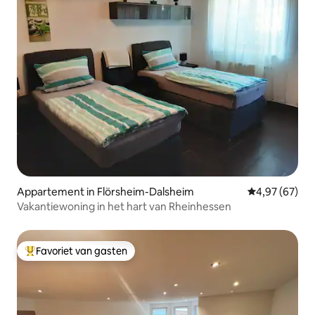
Appartement in Flörsheim-Dalsheim
Gemiddelde be
4,97 (67)
Vakantiewoning in het hart van Rheinhessen
Favoriet van gasten
Topfavoriet van gasten