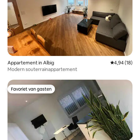
Appartement in Albig
Gemiddelde be
4,94 (18)
Modern souterrainappartement
Favoriet van gasten
Favoriet van gasten