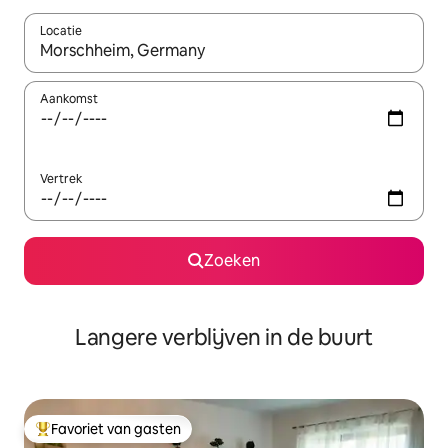
Locatie
Wanneer er resultaten beschikbaar zijn, maak je een keuze met 
Aankomst
Vertrek
Zoeken
Langere verblijven in de buurt
Favoriet van gasten
Topfavoriet van gasten