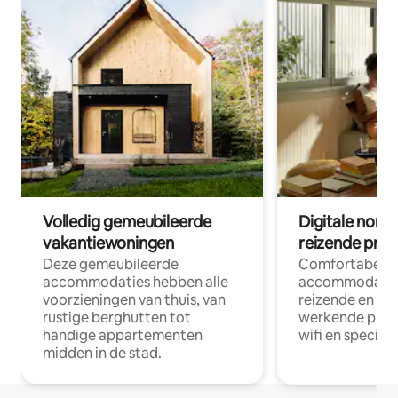
Volledig gemeubileerde
Digitale nom
vakantiewoningen
reizende prof
Deze gemeubileerde
Comfortabele
accommodaties hebben alle
accommodatie
voorzieningen van thuis, van
reizende en op
rustige berghutten tot
werkende profe
handige appartementen
wifi en special
midden in de stad.