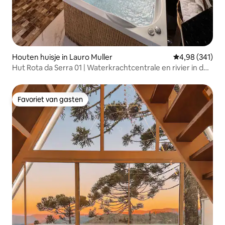
Houten huisje in Lauro Muller
Gemiddelde beo
4,98 (341)
Hut Rota da Serra 01 | Waterkrachtcentrale en rivier in de
buurt
Favoriet van gasten
Favoriet van gasten