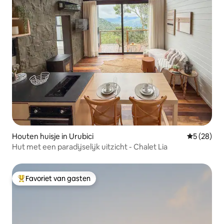
Houten huisje in Urubici
Gemiddelde
5 (28)
Hut met een paradijselijk uitzicht - Chalet Lia
Favoriet van gasten
Topfavoriet van gasten