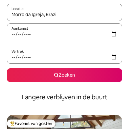
Locatie
Wanneer er resultaten beschikbaar zijn, maak je een keuze met 
Aankomst
Vertrek
Zoeken
Langere verblijven in de buurt
Favoriet van gasten
Topfavoriet van gasten