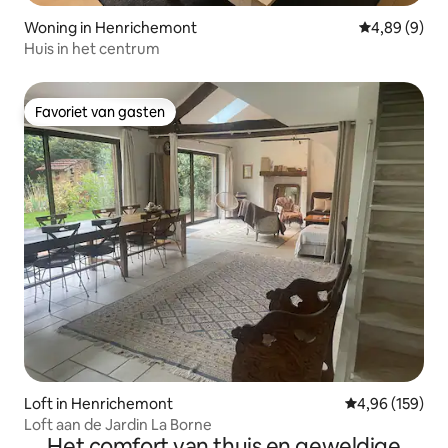
Woning in Henrichemont
Gemiddelde b
4,89 (9)
Huis in het centrum
Favoriet van gasten
Favoriet van gasten
Loft in Henrichemont
Gemiddelde beo
4,96 (159)
Loft aan de Jardin La Borne
Het comfort van thuis en geweldige