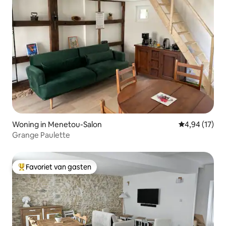
Woning in Menetou-Salon
Gemiddelde be
4,94 (17)
Grange Paulette
Favoriet van gasten
Topfavoriet van gasten