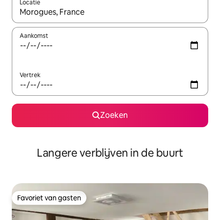
Locatie
Wanneer er resultaten beschikbaar zijn, maak je een keuze met 
Aankomst
Vertrek
Zoeken
Langere verblijven in de buurt
Favoriet van gasten
Favoriet van gasten