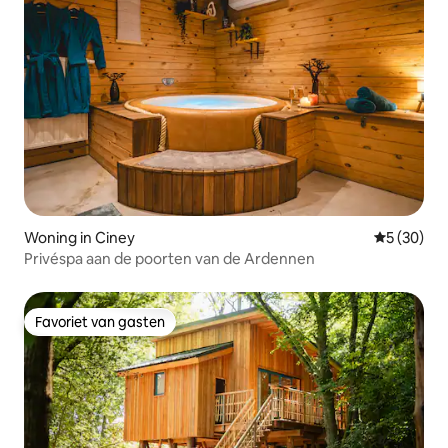
Woning in Ciney
Gemiddelde
5 (30)
Privéspa aan de poorten van de Ardennen
Favoriet van gasten
Favoriet van gasten