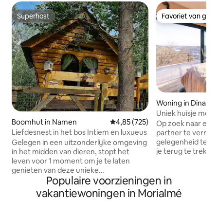
Superhost
Favoriet van gas
Superhost
Favoriet van gas
Woning in Dinant
Uniek huisje met g
Boomhut in Namen
Gemiddelde beoordeling van 4,8
4,85 (725)
privé wellness
Op zoek naar een 
Liefdesnest in het bos Intiem en luxueus
partner te verras
gelegenheid te v
Gelegen in een uitzonderlijke omgeving
je terug te trekke
in het midden van dieren, stopt het
locatie na een st
leven voor 1 moment om je te laten
naar El Clandestin
genieten van deze unieke
Populaire voorzieningen in
het midden van ee
accommodatie alle comfort. Dubbele
vijf minuten afst
hut gelegen verbonden door 1 loopbrug
vakantiewoningen in Morialmé
van de prachtige s
verborgen uit het uitzicht (1 hut chbre
bovenop een heuv
en 1 sal/cuisine/sdb) Gelegen aan de
verbazingwekkend 
poorten van de Belgische Ardennen op