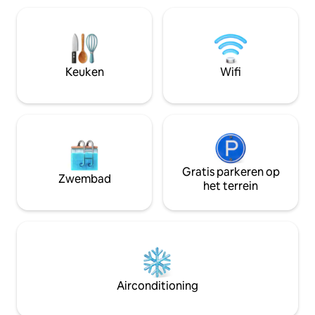
terwijl je tegelijk
200 m boven de zeespiegel in het
bent! Het huisje is
midden van het bos op 10 minuten van
een eigen wellness
de winkels tussen Namen en Dinant.
Ontdek het bos door naar Restaurant
7Meuses te gaan, een wandeling van 15
Keuken
Wifi
minuten door de bossen, 1des +prachtig
uitzicht in Wallonië. Ontspannende
wandeling
Gratis parkeren op
Zwembad
het terrein
Airconditioning