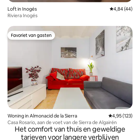
Loft in Inogés
Gemiddelde be
4,84 (44)
Riviera Inogés
Favoriet van gasten
Favoriet van gasten
Woning in Almonacid de la Sierra
Gemiddelde beo
4,95 (123)
Casa Rosario, aan de voet van de Sierra de Algairén
Het comfort van thuis en geweldige
tarieven voor langere verblijven