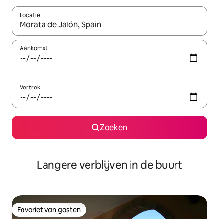
Locatie
Wanneer er resultaten beschikbaar zijn, maak je een keuze met 
Aankomst
Vertrek
Zoeken
Langere verblijven in de buurt
Favoriet van gasten
Favoriet van gasten