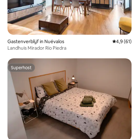
Gastenverblijf in Nuévalos
Gemiddelde b
4,9 (61)
Landhuis Mirador Río Piedra
Superhost
Superhost