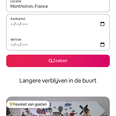
Locatie
Wanneer er resultaten beschikbaar zijn, maak je een keuze met 
Aankomst
Vertrek
Zoeken
Langere verblijven in de buurt
Favoriet van gasten
Topfavoriet van gasten