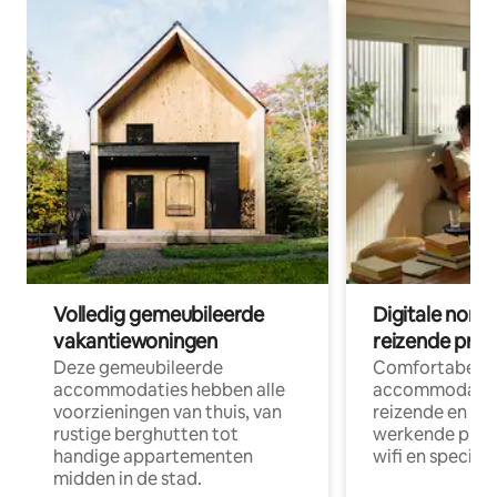
Volledig gemeubileerde
Digitale nom
vakantiewoningen
reizende prof
Deze gemeubileerde
Comfortabele
accommodaties hebben alle
accommodatie
voorzieningen van thuis, van
reizende en op
rustige berghutten tot
werkende profe
handige appartementen
wifi en special
midden in de stad.