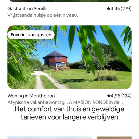
Gastsuite in Senillé
Gemiddelde beo
4,95 (279)
Vrijstaande huisje op één niveau.
Favoriet van gasten
Favoriet van gasten
Woning in Monthoiron
Gemiddelde beo
4,96 (124)
Atypische vakantiewoning: LA MAISON RONDE in de
Het comfort van thuis en geweldige
buurt van het Futurocope
tarieven voor langere verblijven