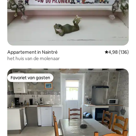
Appartement in Naintré
Gemiddelde beo
4,98 (136)
het huis van de molenaar
Favoriet van gasten
Favoriet van gasten