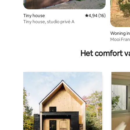
Tiny house
Gemiddelde beoordelin
4,94 (16)
Tiny house, studio privé A
Woning in
eu
Mooi Frans
Het comfort va