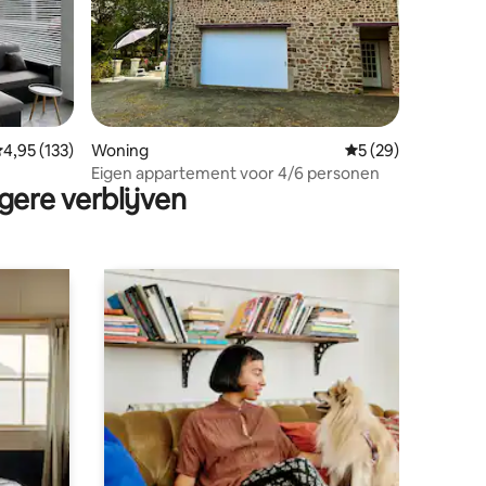
ecensies
emiddelde beoordeling van 4,95 op 5, 133 recensies
4,95 (133)
Woning
Gemiddelde beoorde
5 (29)
Eigen appartement voor 4/6 personen
gere verblijven