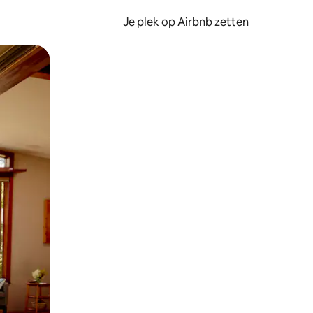
Je plek op Airbnb zetten
en of swipen.