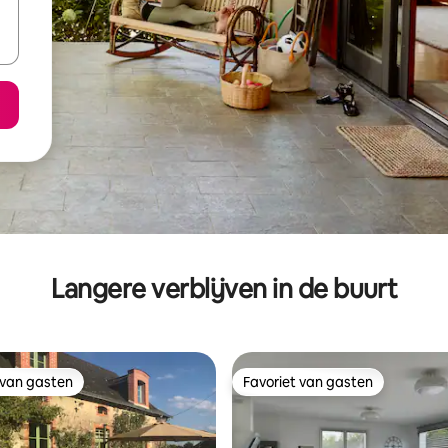
Langere verblijven in de buurt
 van gasten
Favoriet van gasten
 van gasten
Favoriet van gasten