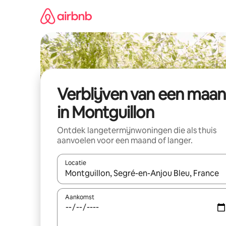
Ga
direct
naar
inhoud
Verblijven van een maa
in Montguillon
Ontdek langetermijnwoningen die als thuis
aanvoelen voor een maand of langer.
Locatie
Wanneer er resultaten beschikbaar zijn, maak je 
Aankomst