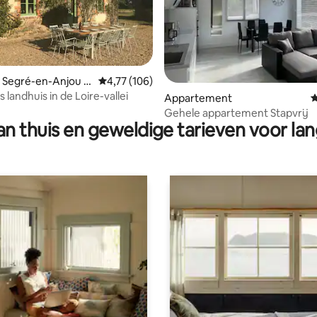
g van 4,94 op 5, 16 recensies
 Segré-en-Anjou Bl
Gemiddelde beoordeling van 4,77 op 5, 106 r
4,77 (106)
 landhuis in de Loire-vallei
Appartement
G
Gehele appartement Stapvrij
n thuis en geweldige tarieven voor lan