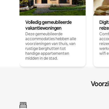
Volledig gemeubileerde
Digi
vakantiewoningen
reiz
Deze gemeubileerde
Comf
accommodaties hebben alle
acco
voorzieningen van thuis, van
reize
rustige berghutten tot
werke
handige appartementen
wifi 
midden in de stad.
Voorzi