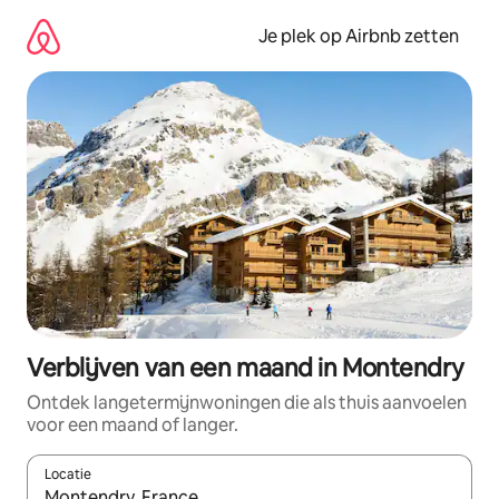
Ga
direct
Je plek op Airbnb zetten
naar
inhoud
Verblijven van een maand in Montendry
Ontdek langetermijnwoningen die als thuis aanvoelen
voor een maand of langer.
Locatie
Wanneer er resultaten beschikbaar zijn, maak je een keuze met 