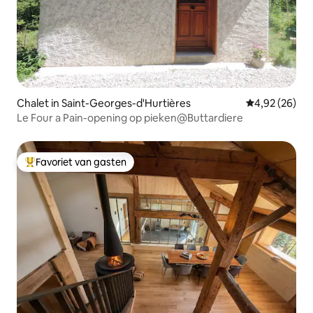
Chalet in Saint-Georges-d'Hurtières
Gemiddelde be
4,92 (26)
Le Four a Pain-opening op pieken@Buttardiere
Favoriet van gasten
Topfavoriet van gasten