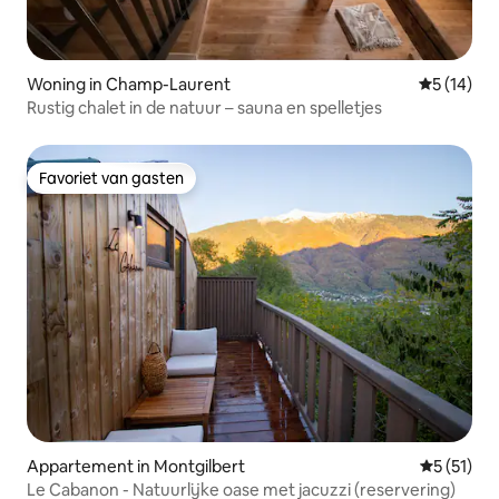
Woning in Champ-Laurent
Gemiddelde
5 (14)
Rustig chalet in de natuur – sauna en spelletjes
Favoriet van gasten
Favoriet van gasten
Appartement in Montgilbert
Gemiddeld
5 (51)
Le Cabanon - Natuurlijke oase met jacuzzi (reservering)