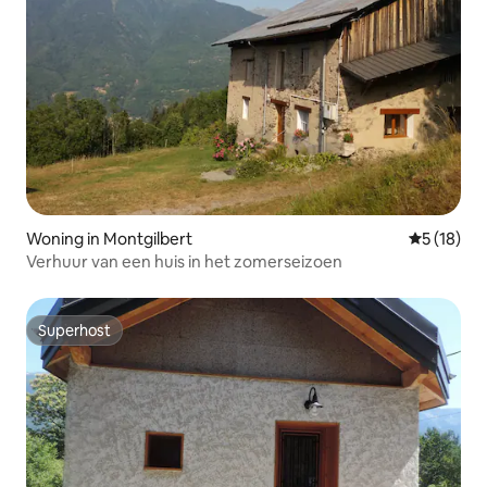
Woning in Montgilbert
Gemiddelde
5 (18)
Verhuur van een huis in het zomerseizoen
Superhost
Superhost