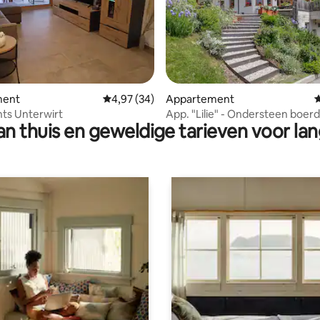
g van 4,91 op 5, 22 recensies
ment
Gemiddelde beoordeling van 4,97 op 5, 34 r
4,97 (34)
Appartement
G
ts Unterwirt
App. "Lilie" - Ondersteen boerd
n thuis en geweldige tarieven voor lan