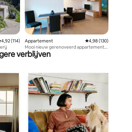
ecensies
emiddelde beoordeling van 4,92 op 5, 114 recensies
4,92 (114)
Appartement
Gemiddelde beoordeling
4,98 (130)
erij
Mooi nieuw gerenoveerd appartement
gere verblijven
in Mölten