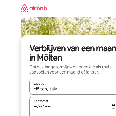
Ga
direct
naar
inhoud
Verblijven van een maa
in Mölten
Ontdek langetermijnwoningen die als thuis
aanvoelen voor een maand of langer.
Locatie
Wanneer er resultaten beschikbaar zijn, maak je 
Aankomst