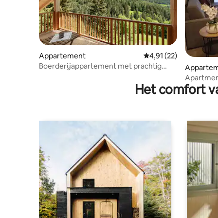
Appartement
Gemiddelde beoordelin
4,91 (22)
Boerderijappartement met prachtig
Apparte
uitzicht
Apartmen
Het comfort va