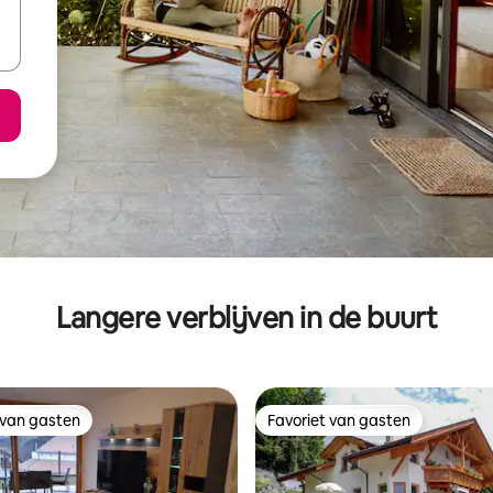
Langere verblijven in de buurt
 van gasten
Favoriet van gasten
 van gasten
Favoriet van gasten