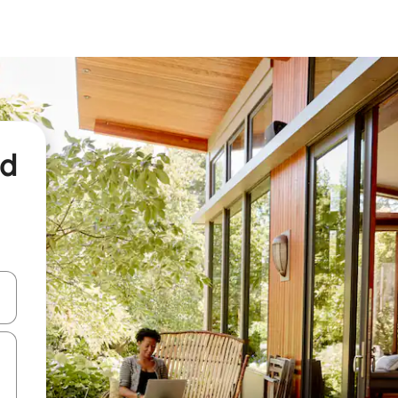
nd
een keuze met je de pijltjestoetsen omhoog en omlaag, óf door te tikk