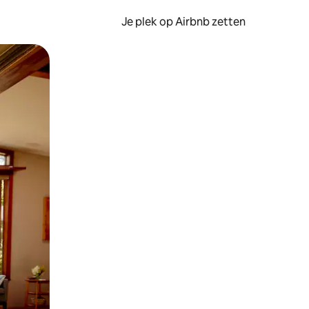
Je plek op Airbnb zetten
en of swipen.