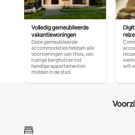
Volledig gemeubileerde
Digi
vakantiewoningen
reiz
Deze gemeubileerde
Comf
accommodaties hebben alle
acco
voorzieningen van thuis, van
reize
rustige berghutten tot
werke
handige appartementen
wifi 
midden in de stad.
Voorzi