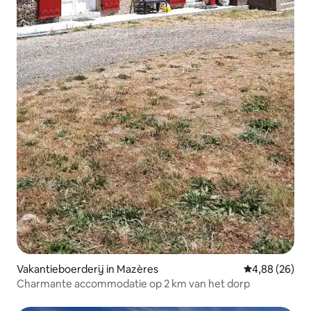
Vakantieboerderij in Mazères
Gemiddelde be
4,88 (26)
Charmante accommodatie op 2 km van het dorp