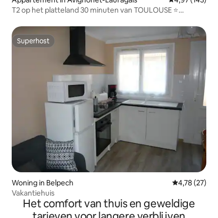
T2 op het platteland 30 minuten van TOULOUSE ⭐
Jacuzzi/SPA ⭐
Superhost
Superhost
Woning in Belpech
Gemiddelde be
4,78 (27)
Vakantiehuis
Het comfort van thuis en geweldige
tarieven voor langere verblijven