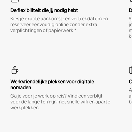
De flexibiliteit die jij nodig hebt
D
Kies je exacte aankomst- en vertrekdatum en
S
reserveer eenvoudig online zonder extra
j
verplichtingen of papierwerk.*
m
k
Werkvriendelijke plekken voor digitale
O
nomaden
A
Ga je voor je werk op reis? Vind een verblijf
a
voor de lange termijn met snelle wifi en aparte
b
werkplekken.