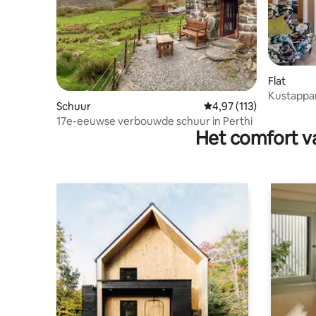
Flat
Kustappa
Schuur
Gemiddelde beoordeling
4,97 (113)
17e-eeuwse verbouwde schuur in Perthi
Het comfort va