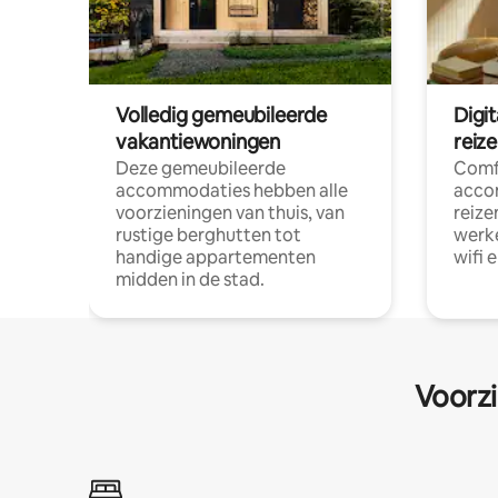
Volledig gemeubileerde
Digi
vakantiewoningen
reiz
Deze gemeubileerde
Comf
accommodaties hebben alle
acco
voorzieningen van thuis, van
reize
rustige berghutten tot
werke
handige appartementen
wifi 
midden in de stad.
Voorzi