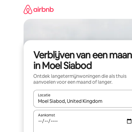
Ga
direct
naar
inhoud
Verblijven van een maa
in Moel Siabod
Ontdek langetermijnwoningen die als thuis
aanvoelen voor een maand of langer.
Locatie
Wanneer er resultaten beschikbaar zijn, maak je 
Aankomst