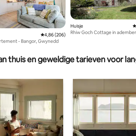
Huisje
G
Rhiw Goch Cottage in ademb
Gemiddelde beoordeling van 4,86 op 5, 206 r
4,86 (206)
tuinen
rtement - Bangor, Gwynedd
 van 4,97 op 5, 113 recensies
n thuis en geweldige tarieven voor lan