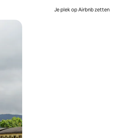
Je plek op Airbnb zetten
en of swipen.