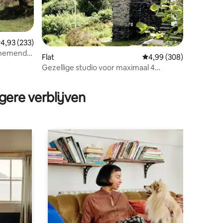
emiddelde beoordeling van 4,93 op 5, 233 recensies
4,93 (233)
enemende
ecensies
Flat
Gemiddelde beoordeling
4,99 (308)
Gezellige studio voor maximaal 4
personen - Centraal Snowdonia
gere verblijven