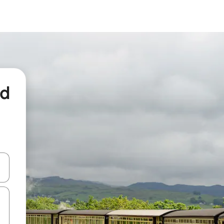
nd
een keuze met je de pijltjestoetsen omhoog en omlaag, óf door te tikk